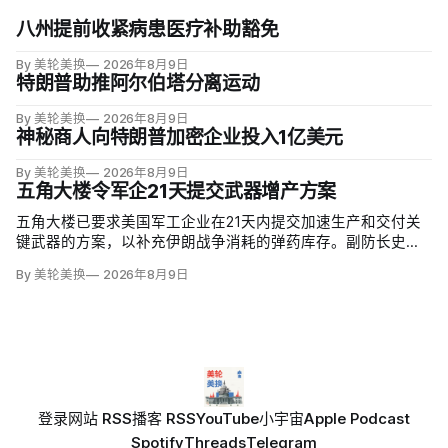
八州提前收紧病患医疗补助豁免
By 美轮美换
2026年8月9日
特朗普助推阿尔伯塔分离运动
By 美轮美换
2026年8月9日
神秘商人向特朗普加密企业投入1亿美元
By 美轮美换
2026年8月9日
五角大楼令军企21天提交武器增产方案
五角大楼已要求美国军工企业在21天内提交加速生产和交付关
键武器的方案，以补充伊朗战争消耗的弹药库存。副防长史蒂
夫·范伯格（Steve Feinberg）在备忘录中称，多年研发周期不
By 美轮美换
2026年8月9日
可接受，必须立即扩大产能；
登录
网站 RSS
播客 RSS
YouTube
小宇宙
Apple Podcast
Spotify
Threads
Telegram