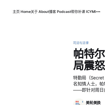
主页 Home
关于 About
播客 Podcast
帮你补课 ICYMI
司法与法律
帕特尔
局震怒
特勤局（Secret
名知情人士，帕
——即针对周日白
美轮美换