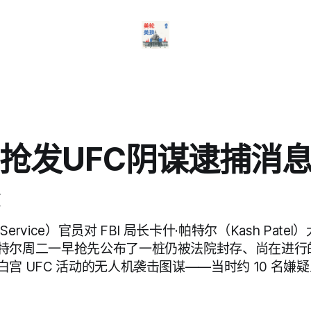
抢发UFC阴谋逮捕消
 Service）官员对 FBI 局长卡什·帕特尔（Kash Pat
特尔周二一早抢先公布了一桩仍被法院封存、尚在进行
宫 UFC 活动的无人机袭击图谋——当时约 10 名嫌