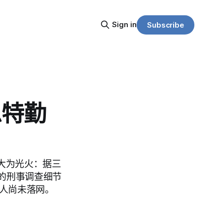
Sign in
Subscribe
息特勤
el）大为光火：据三
的刑事调查细节
疑人尚未落网。