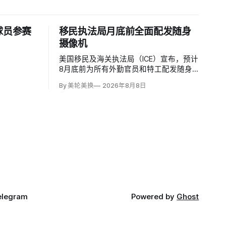
球员参赛
移民执法局月底前全面配发随身
摄像机
美国移民及海关执法局（ICE）宣布，预计
8月底前为所有外勤官员和特工配发随身
摄像机，快速扩张可能首次系统记录联邦
By 美轮美换
2026年8月8日
移民执法现场；但公众能否看到录像，仍
主要由该机构决定。代理局长戴维·文图雷
拉（David J. Venturella）称，涉及羁押中
重伤或死亡的录像若影响调查或隐私即…
elegram
Powered by
Ghost