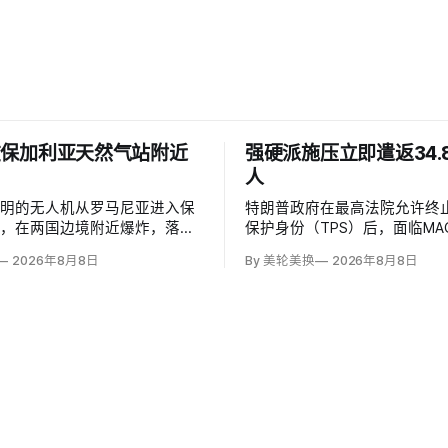
在保加利亚天然气站附近
强硬派施压立即遣返34.
人
不明的无人机从罗马尼亚进入保
特朗普政府在最高法院允许终
空，在两国边境附近爆炸，落点
保护身份（TPS）后，面临MA
尔干天然气管道一座压缩站约
要求立即逮捕并驱逐约34.8
2026年8月8日
By 美轮美换
2026年8月8日
；无人伤亡，基础设施未受损。保
压力。国土安全部把执法重点
鲁门·拉德夫说，罗马尼亚边防
州斯普林菲尔德，至少50名海
无人机噪音，保方巡逻队听到巨
移民办公室并佩戴脚踝监控器
国防空系统均未发现目标。
未出现。