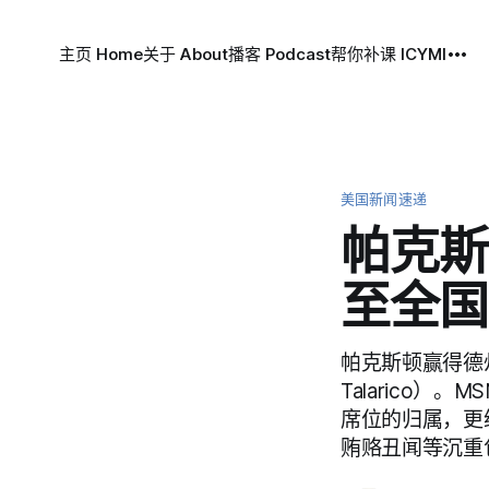
主页 Home
关于 About
播客 Podcast
帮你补课 ICYMI
美国新闻速递
帕克斯
至全国
帕克斯顿赢得德
Talarico）
席位的归属，更
贿赂丑闻等沉重