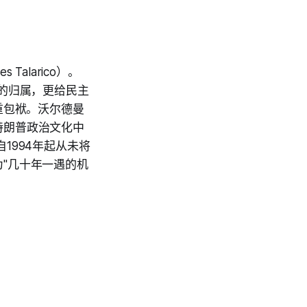
alarico）。
席位的归属，更给民主
重包袱。沃尔德曼
特朗普政治文化中
1994年起从未将
"几十年一遇的机