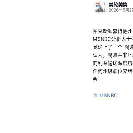
美轮美换
2026年5月2
帕克斯顿赢得德州共
MSNBC分析人士
党送上了一个"腐
认为，腐败并非地
的利益输送深度绑
任何州级职位交给
会"。
📄 MSNBC