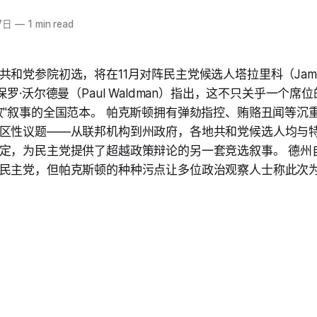
7日
—
1 min read
和党参院初选，将在11月对阵民主党候选人塔拉里科（James T
保罗·沃尔德曼（Paul Waldman）指出，这不只关乎一个
败"叙事的全国范本。 帕克斯顿拥有弹劾指控、贿赂丑闻等沉
区性议题——从联邦机构到州政府，各地共和党候选人均与
定，为民主党提供了超越政策辩论的另一套竞选叙事。 德州自
民主党，但帕克斯顿的种种污点让多位政治观察人士称此次为