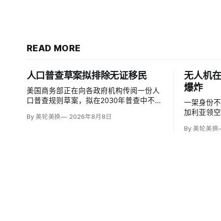
READ MORE
人口普查草案拟排除无证移民
无人机
爆炸
美国商务部正在向各政府机构传阅一份人
口普查规则草案，拟在2030年普查中不计
一架身份
入无证移民，并停止收集种族和性取向数
加利亚领
By 美轮美换
2026年8月8日
据，理由是避免个人问题造成「扭曲」。
距离跨巴
By 美轮美换
草案称无证移民不属于「真正居民」、政
1000米
治共同体成员或在美通常居住者；落实政
加利亚总理
策很可能需要恢复公民身份问题。
警察听到
响，但两