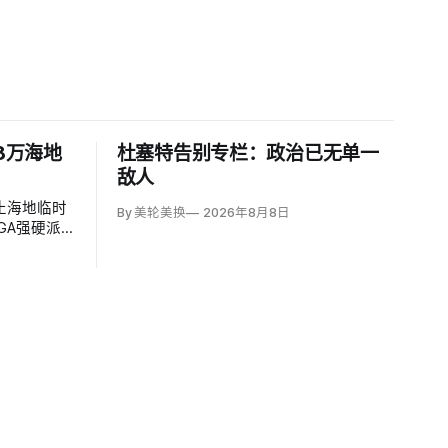
8万海地
杜塞特告别专栏：政治已无单一
敌人
止海地临时
By 美轮美换
2026年8月8日
GA强硬派
万名海地人的
放在俄亥俄
地人被叫到
，但突袭尚