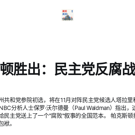
顿胜出：民主党反腐
州共和党参院初选，将在11月对阵民主党候选人塔拉里科
。MSNBC分析人士保罗·沃尔德曼（Paul Waldman）指
给民主党送上了一个"腐败"叙事的全国范本。 帕克斯
包袱。