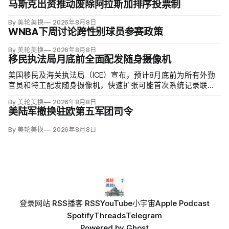
马斯克出资推动废除阿拉斯加排序投票制
By 美轮美换
2026年8月8日
WNBA下周讨论跨性别球员参赛政策
By 美轮美换
2026年8月8日
移民执法局月底前全面配发随身摄像机
美国移民及海关执法局（ICE）宣布，预计8月底前为所有外勤
官员和特工配发随身摄像机，快速扩张可能首次系统记录联邦
移民执法现场；但公众能否看到录像，仍主要由该机构决定。
By 美轮美换
2026年8月8日
代理局长戴维·文图雷拉（David J. Venturella）称，涉及羁押中
美陆军撤换驻欧第五军团司令
重伤或死亡的录像若影响调查或隐私即…
By 美轮美换
2026年8月8日
登录
网站 RSS
播客 RSS
YouTube
小宇宙
Apple Podcast
Spotify
Threads
Telegram
Powered by
Ghost