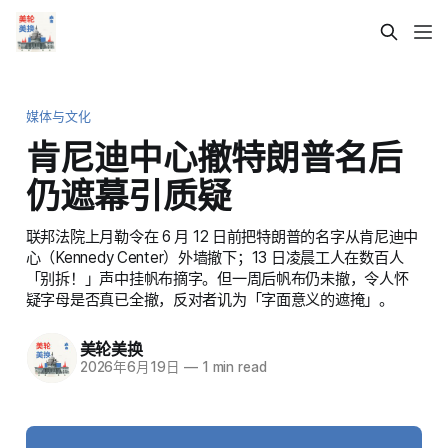
媒体与文化
肯尼迪中心撤特朗普名后
仍遮幕引质疑
联邦法院上月勒令在 6 月 12 日前把特朗普的名字从肯尼迪中
心（Kennedy Center）外墙撤下；13 日凌晨工人在数百人
「别拆！」声中挂帆布摘字。但一周后帆布仍未撤，令人怀
疑字母是否真已全撤，反对者讥为「字面意义的遮掩」。
美轮美换
2026年6月19日
—
1 min read