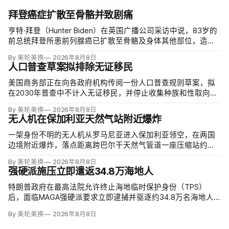
拜登癌症扩散至骨骼并致剧痛
亨特·拜登（Hunter Biden）在英国广播公司采访中说，83岁的
前总统拜登所患前列腺癌已扩散至骨骼及身体其他部位，造成
剧烈疼痛，并在多个方面严重影响生活。他谈到父亲病情时落
By 美轮美换
2026年8月8日
泪，称家人看着这一过程「非常难过」，也希望父亲能更多表
人口普查草案拟排除无证移民
达不适。
美国商务部正在向各政府机构传阅一份人口普查规则草案，拟
在2030年普查中不计入无证移民，并停止收集种族和性取向数
据，理由是避免个人问题造成「扭曲」。草案称无证移民不属
By 美轮美换
2026年8月8日
于「真正居民」、政治共同体成员或在美通常居住者；落实政
无人机在保加利亚天然气站附近爆炸
策很可能需要恢复公民身份问题。
一架身份不明的无人机从罗马尼亚进入保加利亚领空，在两国
边境附近爆炸，落点距离跨巴尔干天然气管道一座压缩站约
1000米；无人伤亡，基础设施未受损。保加利亚总理鲁门·拉德
By 美轮美换
2026年8月8日
夫说，罗马尼亚边防警察听到无人机噪音，保方巡逻队听到巨
强硬派施压立即遣返34.8万海地人
响，但两国防空系统均未发现目标。
特朗普政府在最高法院允许终止海地临时保护身份（TPS）
后，面临MAGA强硬派要求立即逮捕并驱逐约34.8万名海地人
的压力。国土安全部把执法重点放在俄亥俄州斯普林菲尔德，
By 美轮美换
2026年8月8日
至少50名海地人被叫到移民办公室并佩戴脚踝监控器，但突袭
尚未出现。