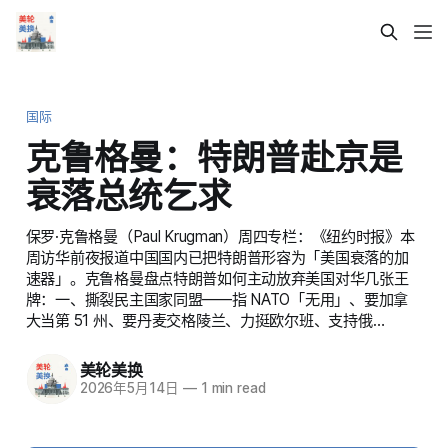
国际
克鲁格曼：特朗普赴京是
衰落总统乞求
保罗·克鲁格曼（Paul Krugman）周四专栏：《纽约时报》本
周访华前夜报道中国国内已把特朗普形容为「美国衰落的加
速器」。克鲁格曼盘点特朗普如何主动放弃美国对华几张王
牌：一、撕裂民主国家同盟——指 NATO「无用」、要加拿
大当第 51 州、要丹麦交格陵兰、力挺欧尔班、支持俄…
美轮美换
2026年5月14日
—
1 min read