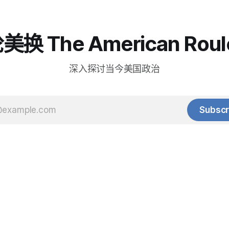
换 The American Roul
深入探讨当今美国政治
Subscr
© 2025 Baihua Media LLC. All rights reserved.