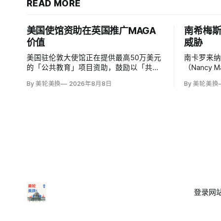
READ MORE
美国使馆资助在英国推广MAGA
南希梅
价值
威胁
美国驻伦敦大使馆正在提供最高50万美元
南卡罗来纳
的「公共教育」项目资助，鼓励以「共同
（Nancy
文明价值」为主题，优先宣传言论自由、
所有担任
By 美轮美换
2026年8月8日
By 美轮美换
有限政府、正当程序、陪审团审判、财产
马」，并
权和经同意征税等理念。英国自由民主党
最后写道
议员丽莎·斯玛特（Lisa Smart）指责特朗
核验时，这
普政府用「MAGA资金」干预英国民主；
6.2万次
登录
网站