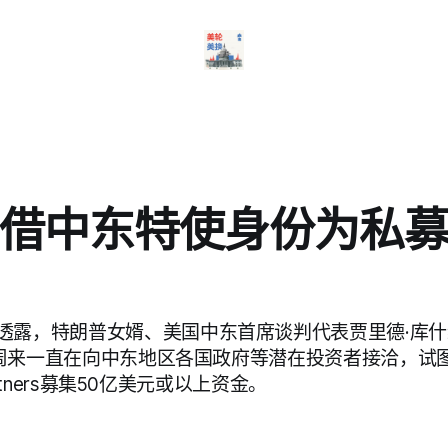
借中东特使身份为私
透露，特朗普女婿、美国中东首席谈判代表贾里德·库什纳（
）近几周来一直在向中东地区各国政府等潜在投资者接洽，试
 Partners募集50亿美元或以上资金。