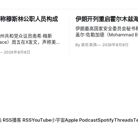
斯称穆斯林公职人员构成
伊朗开列重启霍尔木兹
伊朗最高国家安全委员会秘书穆
盖尔·佐勒加德（Mohammad Ba
州共和党众议员南希·梅斯
Zolghadr）周六提出重开霍
 Mace）周五在X发文，声称美国
By 美轮美换
2026年8月8日
全面条件：美国解除海上封锁
公职的穆斯林都是「特洛伊木
2026年8月8日
走伊朗周边驻军、支付战争赔
对国家安全和共和国构成威胁，
冻结资产，并停止攻击伊朗地
「我们拒绝沉默」。截至浏览器
胁伊朗。特朗普政府几乎不可
条帖子获得约440万次浏览、
点赞、1万次转发和7800条回复。
 RSS
播客 RSS
YouTube
小宇宙
Apple Podcast
Spotify
Threads
T