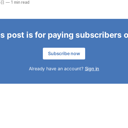
5日
—
1 min read
s post is for paying subscribers 
Subscribe now
Already have an account?
Sign in