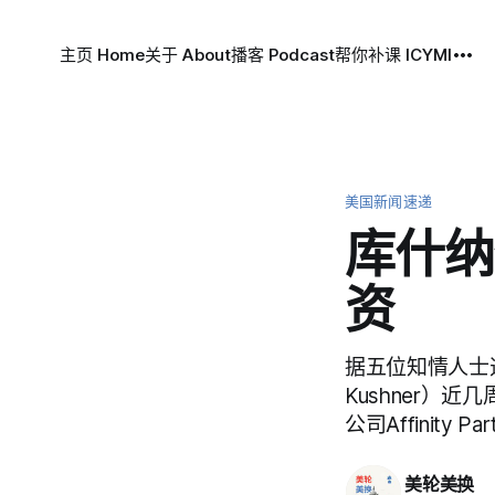
主页 Home
关于 About
播客 Podcast
帮你补课 ICYMI
美国新闻速递
库什纳
资
据五位知情人士
Kushner
公司Affinity
美轮美换