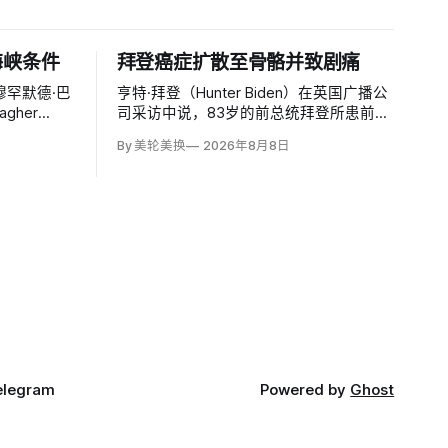
海峡条件
拜登癌症扩散至骨骼并致剧痛
罕默德·巴
亨特·拜登（Hunter Biden）在英国广播公
gher
司采访中说，83岁的前总统拜登所患前列
尔木兹海峡的
腺癌已扩散至骨骼及身体其他部位，造成
By 美轮美换
2026年8月8日
和制裁、撤
剧烈疼痛，并在多个方面严重影响生活。
偿、释放被
他谈到父亲病情时落泪，称家人看着这一
区盟友及威
过程「非常难过」，也希望父亲能更多表
能接受。
达不适。
elegram
Powered by
Ghost