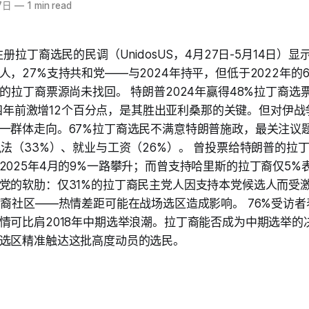
7日
—
1 min read
注册拉丁裔选民的民调（UnidosUS，4月27日-5月14日）显
，27%支持共和党——与2024年持平，但低于2022年的60
的拉丁裔票源尚未找回。 特朗普2024年赢得48%拉丁裔选票
），较四年前激增12个百分点，是其胜出亚利桑那的关键。但对伊
一群体走向。67%拉丁裔选民不满意特朗普施政，最关注议题
执法（33%）、就业与工资（26%）。 曾投票给特朗普的拉丁
2025年4月的9%一路攀升；而曾支持哈里斯的拉丁裔仅5%
党的软肋：仅31%的拉丁裔民主党人因支持本党候选人而受
裔社区——热情差距可能在战场选区造成影响。 76%受访者表
情可比肩2018年中期选举浪潮。拉丁裔能否成为中期选举的
选区精准触达这批高度动员的选民。