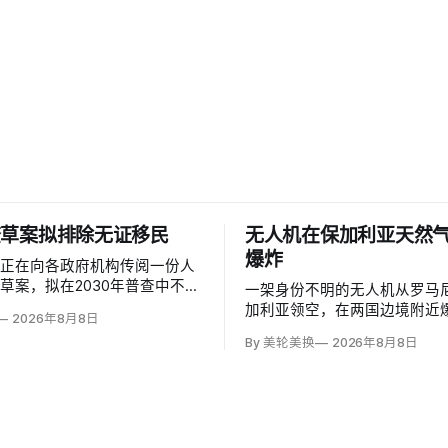
查草案拟排除无证移民
无人机在保加利亚天然
爆炸
部正在向各政府机构传阅一份人
草案，拟在2030年普查中不计
一架身份不明的无人机从罗马
民，并停止收集种族和性取向数
加利亚领空，在两国边境附近
2026年8月8日
是避免个人问题造成「扭曲」。
距离跨巴尔干天然气管道一座
By 美轮美换
2026年8月8日
证移民不属于「真正居民」、政
1000米；无人伤亡，基础设
成员或在美通常居住者；落实政
加利亚总理鲁门·拉德夫说，罗
需要恢复公民身份问题。
警察听到无人机噪音，保方巡
响，但两国防空系统均未发现