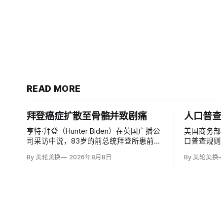
READ MORE
拜登癌症扩散至骨骼并致剧痛
人口普
亨特·拜登（Hunter Biden）在英国广播公
美国商务
司采访中说，83岁的前总统拜登所患前列
口普查规则
腺癌已扩散至骨骼及身体其他部位，造成
入无证移
By 美轮美换
2026年8月8日
By 美轮美换
剧烈疼痛，并在多个方面严重影响生活。
据，理由
他谈到父亲病情时落泪，称家人看着这一
草案称无
过程「非常难过」，也希望父亲能更多表
治共同体
达不适。
策很可能