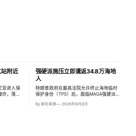
气站附近
强硬派施压立即遣返34.8万海地
人
尼亚进入保
特朗普政府在最高法院允许终止海地临时
爆炸，落点
保护身份（TPS）后，面临MAGA强硬派
压缩站约
要求立即逮捕并驱逐约34.8万名海地人的
By 美轮美换
2026年8月8日
施未受损。保
压力。国土安全部把执法重点放在俄亥俄
马尼亚边防
州斯普林菲尔德，至少50名海地人被叫到
逻队听到巨
移民办公室并佩戴脚踝监控器，但突袭尚
目标。
未出现。