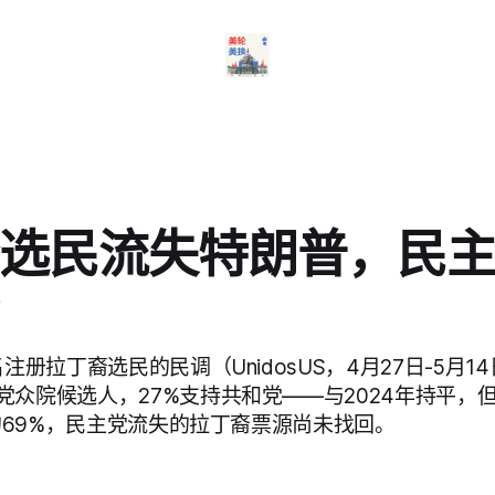
选民流失特朗普，民
名注册拉丁裔选民的民调（UnidosUS，4月27日-5月1
众院候选人，27%支持共和党——与2024年持平，但
年的69%，民主党流失的拉丁裔票源尚未找回。