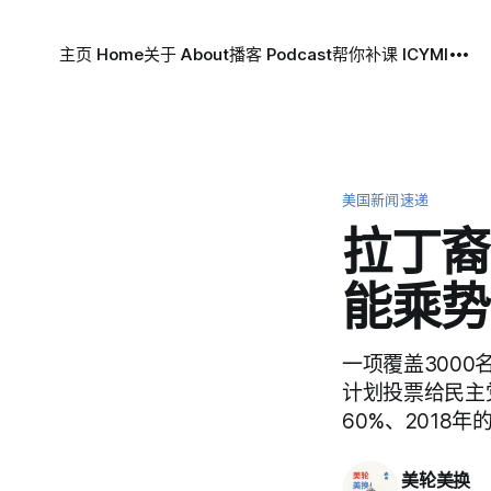
主页 Home
关于 About
播客 Podcast
帮你补课 ICYMI
美国新闻速递
拉丁裔
能乘势
一项覆盖3000
计划投票给民主党
60%、2018
美轮美换