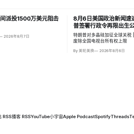
间派投1500万美元阻击
8月6日美国政治新闻速递 
普签署行政令再限出生
特朗普对多晶硅加征全球关税 | 
2026年8月7日
废除全国电视台所有权上限
By 美轮美换
2026年8月6日
 RSS
播客 RSS
YouTube
小宇宙
Apple Podcast
Spotify
Threads
T