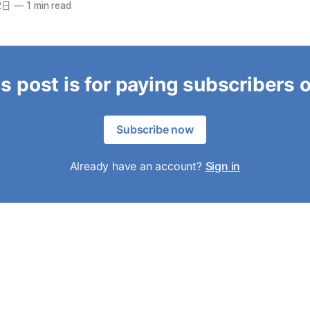
2日
—
1 min read
s post is for paying subscribers 
Subscribe now
Already have an account?
Sign in