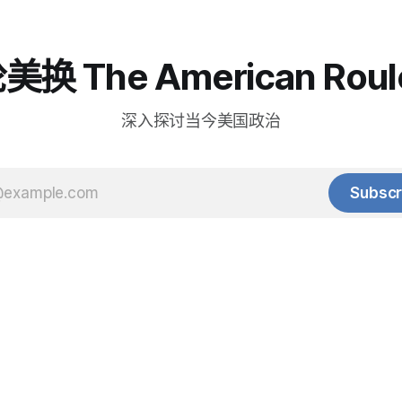
换 The American Roul
深入探讨当今美国政治
Subscr
© 2025 Baihua Media LLC. All rights reserved.