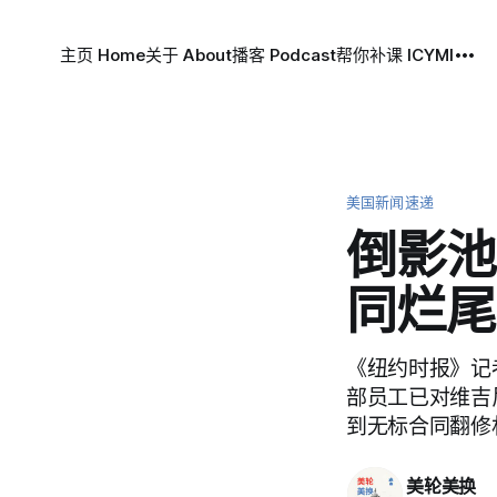
主页 Home
关于 About
播客 Podcast
帮你补课 ICYMI
美国新闻速递
倒影池
同烂尾
《纽约时报》记者 Da
部员工已对维吉尼亚州
到无标合同翻修林肯
美轮美换