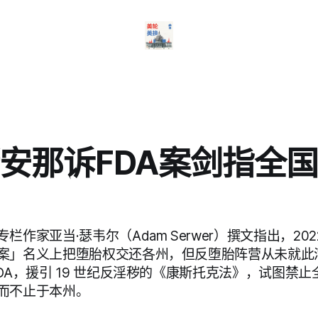
安那诉FDA案剑指全
栏作家亚当·瑟韦尔（Adam Serwer）撰文指出，20
案」名义上把堕胎权交还各州，但反堕胎阵营从未就此
DA，援引 19 世纪反淫秽的《康斯托克法》，试图禁
而不止于本州。