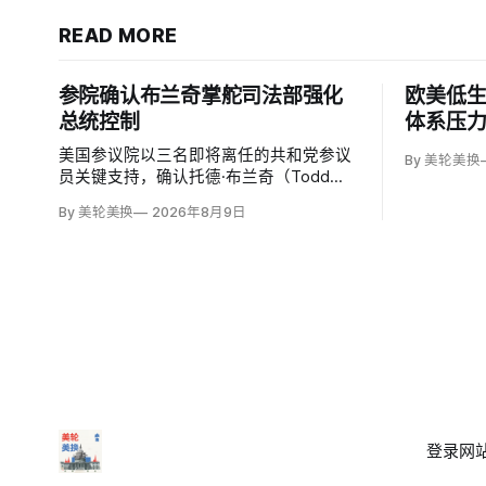
READ MORE
参院确认布兰奇掌舵司法部强化
欧美低
总统控制
体系压
美国参议院以三名即将离任的共和党参议
By 美轮美换
员关键支持，确认托德·布兰奇（Todd
Blanche）出任司法部长。支持者认为，
By 美轮美换
2026年8月9日
这位特朗普前私人刑事辩护律师因获总统
信任，反而最可能劝阻其冲动；
登录
网站