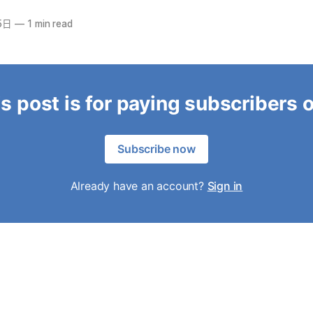
5日
—
1 min read
s post is for paying subscribers 
Subscribe now
Already have an account?
Sign in