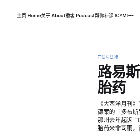
主页 Home
关于 About
播客 Podcast
帮你补课 ICYMI
司法与法律
路易斯
胎药
《大西洋月刊》专
德案的「多布斯
那州去年起诉 F
胎药米非司酮，