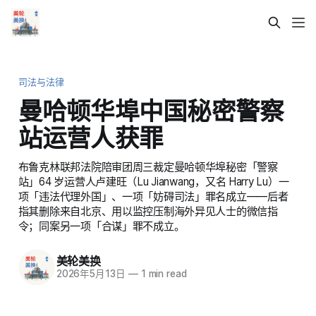
司法与法律
曼哈顿华埠中国秘密警察
站运营人获罪
布鲁克林联邦法院陪审团周三裁定曼哈顿华埠秘密「警察
站」64 岁运营人卢建旺（Lu Jianwang，又名 Harry Lu）一
项「违法代理外国」、一项「妨碍司法」罪名成立——后者
指其删除来自北京、用以监控压制海外异见人士的微信指
令；同案另一项「合谋」罪不成立。
美轮美换
2026年5月13日
—
1 min read