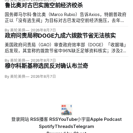
鲁比奥对古巴实施空前经济绞杀
国务卿马尔科·鲁比奥（Marco Rubio）告诉Axios，特朗普政府
正以「没有逃生阀」为目标对古巴发动空前经济施压，去年以
来已采取约24项行动，制裁40个实体、至少38名个人，并逼迫
By 美轮美换
2026年8月7日
其他国家切断古巴医生输出项目。
政府问责局称DOGE九成六拨款节省无法核实
美国政府问责局（GAO）审查政府效率部（DOGE）「收据墙」
后发现，其宣称的拨款节省中96%缺乏足够资料核实；涉及274
亿美元节省的2503份合同并未采取终止行动，所谓合同节省约
By 美轮美换
2026年8月7日
三分之二无法验证或不符合其公开方法，264份拟终止租约中
穆尔科斯基称选民反对确认布兰奇
108份早已进入终止流程。
By 美轮美换
2026年8月7日
登录
网站 RSS
播客 RSS
YouTube
小宇宙
Apple Podcast
Spotify
Threads
Telegram