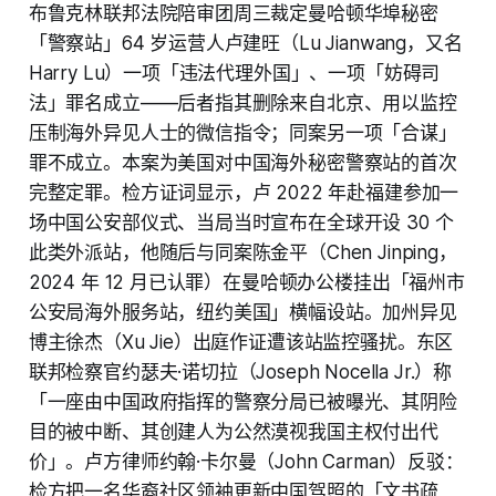
布鲁克林联邦法院陪审团周三裁定曼哈顿华埠秘密
「警察站」64 岁运营人卢建旺（Lu Jianwang，又名
Harry Lu）一项「违法代理外国」、一项「妨碍司
法」罪名成立——后者指其删除来自北京、用以监控
压制海外异见人士的微信指令；同案另一项「合谋」
罪不成立。本案为美国对中国海外秘密警察站的首次
完整定罪。检方证词显示，卢 2022 年赴福建参加一
场中国公安部仪式、当局当时宣布在全球开设 30 个
此类外派站，他随后与同案陈金平（Chen Jinping，
2024 年 12 月已认罪）在曼哈顿办公楼挂出「福州市
公安局海外服务站，纽约美国」横幅设站。加州异见
博主徐杰（Xu Jie）出庭作证遭该站监控骚扰。东区
联邦检察官约瑟夫·诺切拉（Joseph Nocella Jr.）称
「一座由中国政府指挥的警察分局已被曝光、其阴险
目的被中断、其创建人为公然漠视我国主权付出代
价」。卢方律师约翰·卡尔曼（John Carman）反驳：
检方把一名华裔社区领袖更新中国驾照的「文书疏