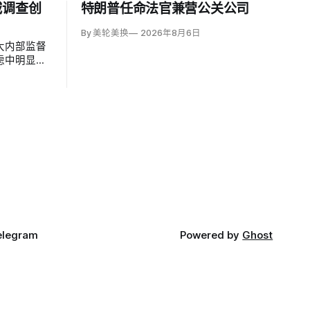
减调查创
特朗普任命法官兼营公关公司
By 美轮美换
2026年8月6日
大内部监督
虑中明显收
员工从29人
9人至477
66宗投诉，为
项调查，创
8项。
elegram
Powered by
Ghost