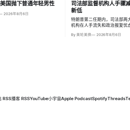
称美国抛下普通年轻男性
司法部监督机构人手骤
新低
2026年8月6日
特朗普第二任期内，司法部两
机构在人手流失和政治报复忧
缩。职业责任办公室（OPR）
By 美轮美换
2026年8月6日
降至16人，监察长办公室减少9
人；2025财年，OPR收到16
2005年以来最高，却只启动7
20年新低，低于过去十年年均1
 RSS
播客 RSS
YouTube
小宇宙
Apple Podcast
Spotify
Threads
T