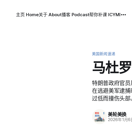
主页 Home
关于 About
播客 Podcast
帮你补课 ICYMI
美国新闻速递
马杜罗
特朗普政府官员
在逃避美军逮捕
过低而撞伤头部
美轮美换
2026年1月6