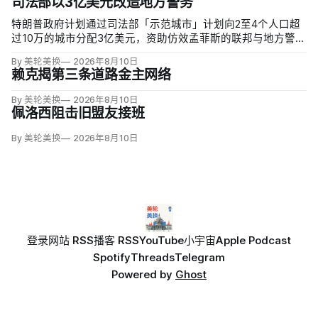
司法部以3亿美元改造地方警务
特朗普政府计划通过司法部「示范城市」计划向2至4个人口超
过10万的城市分配3亿美元，资助仿效孟菲斯的联邦与地方警力
集中行动。申请城市必须配合联邦移民执法，执行反露宿、反
By 美轮美换
2026年8月10日
游荡和强制治疗等政策，并预先同意在暴力犯罪或「公共骚
赖克揭第三条道路金主网络
乱」激增时偿还未来联邦介入成本。
By 美轮美换
2026年8月10日
佩洛西阻击旧盟友接班
By 美轮美换
2026年8月10日
登录
网站 RSS
播客 RSS
YouTube
小宇宙
Apple Podcast
Spotify
Threads
Telegram
Powered by
Ghost