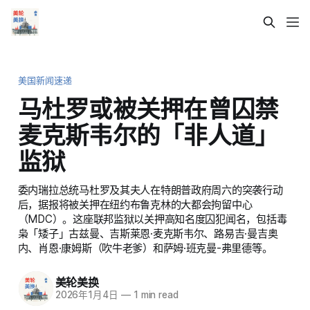
美国新闻速递
马杜罗或被关押在曾囚禁
麦克斯韦尔的「非人道」
监狱
委内瑞拉总统马杜罗及其夫人在特朗普政府周六的突袭行动
后，据报将被关押在纽约布鲁克林的大都会拘留中心
（MDC）。这座联邦监狱以关押高知名度囚犯闻名，包括毒
枭「矮子」古兹曼、吉斯莱恩·麦克斯韦尔、路易吉·曼吉奥
内、肖恩·康姆斯（吹牛老爹）和萨姆·班克曼-弗里德等。
美轮美换
2026年1月4日
—
1 min read