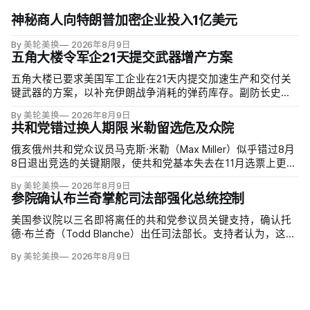
神秘商人向特朗普加密企业投入1亿美元
By 美轮美换
2026年8月9日
五角大楼令军企21天提交武器增产方案
五角大楼已要求美国军工企业在21天内提交加速生产和交付关
键武器的方案，以补充伊朗战争消耗的弹药库存。副防长史蒂
夫·范伯格（Steve Feinberg）在备忘录中称，多年研发周期不
By 美轮美换
2026年8月9日
可接受，必须立即扩大产能；
共和党错过换人期限 米勒留选危及众院
俄亥俄州共和党众议员马克斯·米勒（Max Miller）似乎错过8月
8日退出竞选的关键期限，使共和党基本失去在11月选票上更换
候选人的最后实际机会。米勒被前妻艾米莉·莫雷诺（Emily
By 美轮美换
2026年8月9日
Moreno）指控家暴并予以否认，众院道德委员会同时调查他是
参院确认布兰奇掌舵司法部强化总统控制
否涉及家庭暴力、虐待或非法用药。
美国参议院以三名即将离任的共和党参议员关键支持，确认托
德·布兰奇（Todd Blanche）出任司法部长。支持者认为，这位
特朗普前私人刑事辩护律师因获总统信任，反而最可能劝阻其
By 美轮美换
2026年8月9日
冲动；