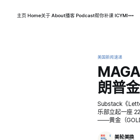
主页 Home
关于 About
播客 Podcast
帮你补课 ICYMI
美国新闻速递
MAG
朗普金
Substack《Let
乐部立起一座 22
——黄金（GOL
美轮美换