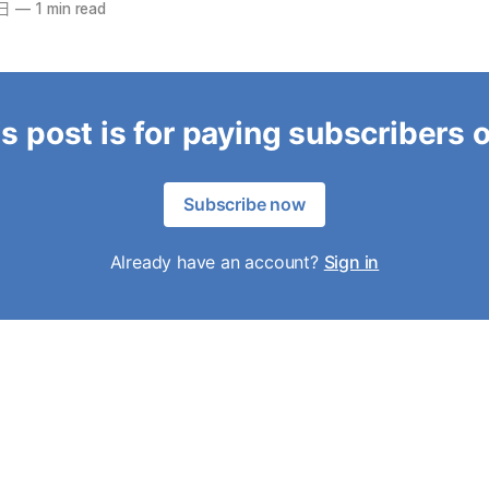
9日
—
1 min read
s post is for paying subscribers 
Subscribe now
Already have an account?
Sign in