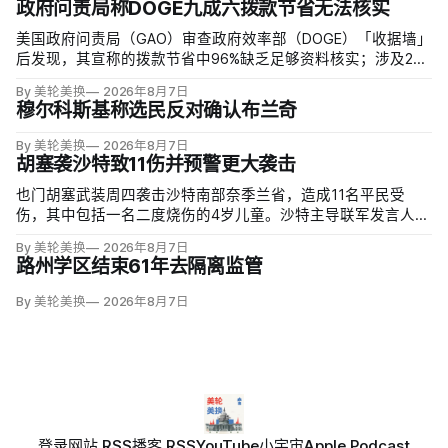
政府问责局称DOGE九成六拨款节省无法核实
美国政府问责局（GAO）审查政府效率部（DOGE）「收据墙」
后发现，其宣称的拨款节省中96%缺乏足够资料核实；涉及274
亿美元节省的2503份合同并未采取终止行动，所谓合同节省约
By 美轮美换
2026年8月7日
三分之二无法验证或不符合其公开方法，264份拟终止租约中
穆尔科斯基称选民反对确认布兰奇
108份早已进入终止流程。
By 美轮美换
2026年8月7日
胡塞袭沙特致11伤并预警更大袭击
也门胡塞武装周四袭击沙特南部奈季兰省，造成11名平民受
伤，其中包括一名二度烧伤的4岁儿童。沙特主导联军发言人图
尔基·马利基（Turki al-Maliki）指控胡塞武装无差别炮击民用
By 美轮美换
2026年8月7日
区；
路州学区结束61年去隔离监管
By 美轮美换
2026年8月7日
登录
网站 RSS
播客 RSS
YouTube
小宇宙
Apple Podcast