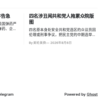
存告急
四名涉丑闻共和党人拖累众院版
图
美国弹药严
弹药、企业
四名原本身处安全共和党选区的众议员因
者、寻求长
伦理或刑事争议，把民主党的中期选举版
人士称，美
图扩展到特朗普2024年领先9.5至13个百
By 美轮美换
2026年8月6日
耗尽全球陆
分点的地区。北卡州查克·爱德华兹
与精确打击
（Chuck Edwards）被众院道德委员会认
区域防御系
定性骚扰女助理后退选，其选区已被列为
胜负难料；
elegram
Powered by
Ghost