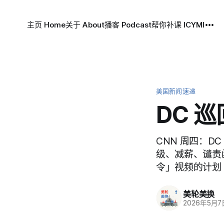
主页 Home
关于 About
播客 Podcast
帮你补课 ICYMI
美国新闻速递
DC 
CNN 周四：DC
级、减薪、谴责函」
令」视频的计划
美轮美换
2026年5月7