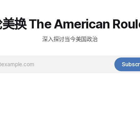
换 The American Roul
深入探讨当今美国政治
Subscr
© 2025 Baihua Media LLC. All rights reserved.