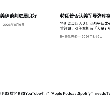
称美伊谈判进展良好
特朗普否认美军导弹库
特朗普周四否认伊朗战争造成
2026年8月6日
重短缺，称美军拥有「大量」
正扩建工厂，并扬言追查泄密
By 美轮美换
2026年8月6日
期监禁。但CBS新闻援引知情
军在「史诗怒火行动」中几乎
军战术导弹系统（ATACMS）
导弹库存，爱国者和末段高空
统（THAAD）拦截…
 RSS
播客 RSS
YouTube
小宇宙
Apple Podcast
Spotify
Threads
T