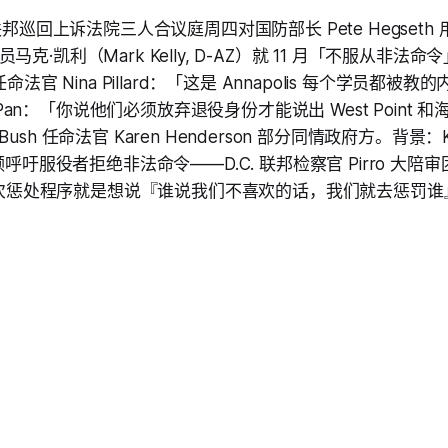
 联邦巡回上诉法院三人合议庭周四对国防部长 Pete Hegset
克·凯利（Mark Kelly, D-AZ）就 11 月「不服从非法
命法官 Nina Pillard：「这是 Annapolis 每个学员都被教的
ce Pan：「你说他们必须放弃退役身份才能说出 West Point
sh 任命法官 Karen Henderson 部分同情政府方。背景：Ke
视频呼吁服役者拒绝非法命令——D.C. 联邦检察官 Pirro 大
：「这次惩处程序就是想说『谁说我们不喜欢的话，我们就去惩罚谁