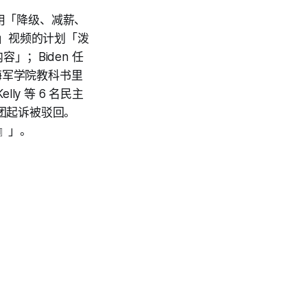
h 用「降级、减薪、
命令」视频的计划「泼
内容」；Biden 任
 和海军学院教科书里
lly 等 6 名民主
陪审团起诉被驳回。
』」。