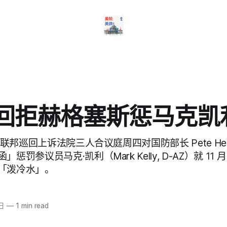
巡回拒赫格塞斯惩马克凯
 联邦巡回上诉法院三人合议庭周四对国防部长 Pete Heg
惩罚参议员马克·凯利（Mark Kelly, D-AZ）就 1
「泼冷水」。
日
—
1 min read