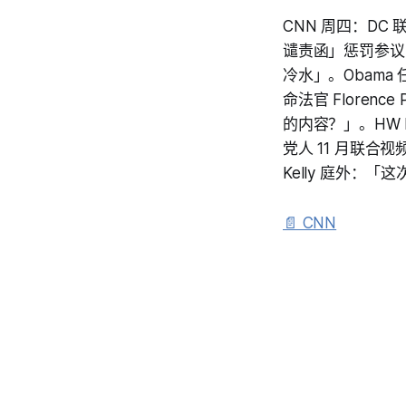
CNN 周四：DC
谴责函」惩罚参议员马
冷水」。Obama 任
命法官 Floren
的内容？」。HW Bu
党人 11 月联合
Kelly 庭外
📄 CNN