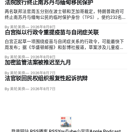
法院放行终止南苏丹与缅甸移民保护
两名联邦法官周五分别在波士顿和芝加哥裁定，特朗普政府可
终止南苏丹与缅甸公民的临时保护身份（TPS），使约232名南
苏丹人和约4000名缅甸人失去免遭遣返和在美工作的临时保
By 美轮美换
2026年8月8日
障。两国分别因长期武装冲突及2021年军事政变后动荡而获指
白宫拟以行政令重提疫苗与自闭症关联
定；国土安全部去年11月决定取消保护。
白宫正起草一项围绕疫苗与自闭症关系的行政令，可能最快下
周发布；据《华盛顿邮报》和彭博社报道，草案涉及儿童疫苗
接种计划、自闭症研究和家长选择权，内容仍可能变化。数十
By 美轮美换
2026年8月8日
项覆盖全球数百万儿童的高质量研究均未发现儿童疫苗导致自
加密监管法案被推迟至九月
闭症，相关说法源自一项后来撤稿的欺诈性研究，作者也被吊
销执照。
By 美轮美换
2026年8月7日
法官驳回民权组织报复性起诉抗辩
By 美轮美换
2026年8月7日
登录
网站 RSS
播客 RSS
YouTube
小宇宙
Apple Podcast