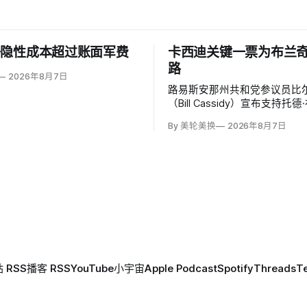
争隐性成本超过账面军费
卡西迪关键一票为布兰
路
2026年8月7日
路易斯安那州共和党参议员比尔
（Bill Cassidy）宣布支持托
（Todd Blanche）出任司
By 美轮美换
2026年8月7日
特朗普前私人辩护律师基本跨
认门槛。
 RSS
播客 RSS
YouTube
小宇宙
Apple Podcast
Spotify
Threads
T