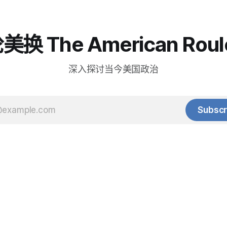
换 The American Roul
深入探讨当今美国政治
Subscr
© 2025 Baihua Media LLC. All rights reserved.