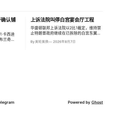
奇确认铺
上诉法院叫停白宫宴会厅工程
华盛顿联邦上诉法院以2比1裁定，维持禁
止特朗普政府继续在已拆除的白宫东翼原
·卡西迪
址兴建4亿美元宴会厅的临时禁令，认为
德·布兰奇
By 美轮美换
2026年8月7日
该案足以检验总统是否能绕过国会授权推
法部长，使这位
进大型工程。国家历史保护信托去年起诉
过参议院确
称，政府未获国会许可便拆除东翼并开建
约9万平方英尺项目。
elegram
Powered by
Ghost