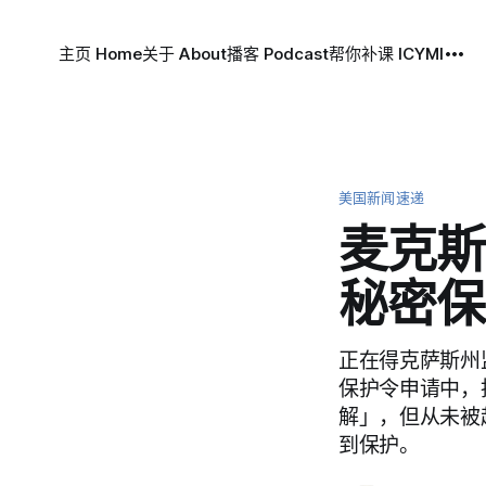
主页 Home
关于 About
播客 Podcast
帮你补课 ICYMI
美国新闻速递
麦克斯
秘密保
正在得克萨斯州监狱
保护令申请中，
解」，但从未被
到保护。