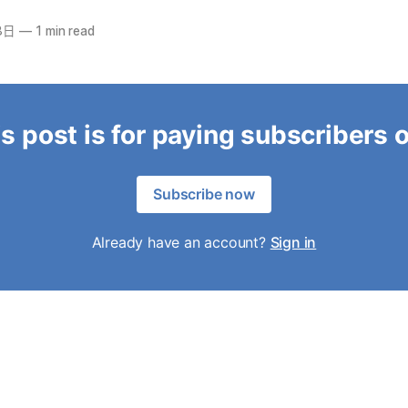
8日
—
1 min read
s post is for paying subscribers 
Subscribe now
Already have an account?
Sign in