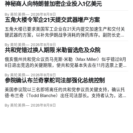
神秘商人向特朗普加密企业投入1亿美元
By 美轮美换
2026年8月9日
五角大楼令军企21天提交武器增产方案
五角大楼已要求美国军工企业在21天内提交加速生产和交付关
键武器的方案，以补充伊朗战争消耗的弹药库存。副防长史蒂
夫·范伯格（Steve Feinberg）在备忘录中称，多年研发周期不
By 美轮美换
2026年8月9日
可接受，必须立即扩大产能；
共和党错过换人期限 米勒留选危及众院
俄亥俄州共和党众议员马克斯·米勒（Max Miller）似乎错过8月
8日退出竞选的关键期限，使共和党基本失去在11月选票上更换
候选人的最后实际机会。米勒被前妻艾米莉·莫雷诺（Emily
By 美轮美换
2026年8月9日
Moreno）指控家暴并予以否认，众院道德委员会同时调查他是
参院确认布兰奇掌舵司法部强化总统控制
否涉及家庭暴力、虐待或非法用药。
美国参议院以三名即将离任的共和党参议员关键支持，确认托
德·布兰奇（Todd Blanche）出任司法部长。支持者认为，这位
特朗普前私人刑事辩护律师因获总统信任，反而最可能劝阻其
By 美轮美换
2026年8月9日
冲动；