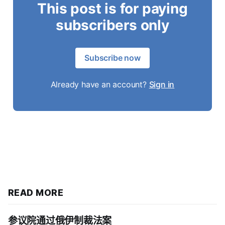
This post is for paying
subscribers only
Subscribe now
Already have an account?
Sign in
READ MORE
参议院通过俄伊制裁法案