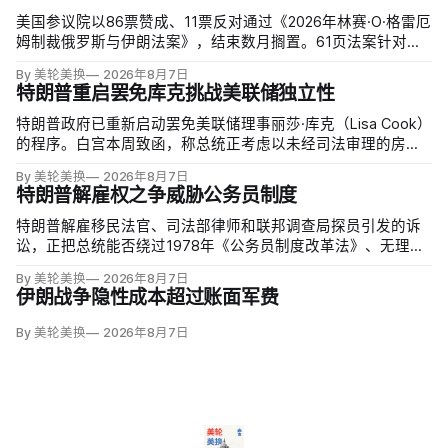
美国参议院以86票赞成、11票反对通过《2026年林赛·O·格雷厄
姆制裁俄罗斯与伊朗法案》，结束数月搁置。61页法案针对俄
罗斯油气的主要买家，并扩大对俄领导层、家属和寡头的制
By 美轮美换
2026年8月7日
裁；同时授权对购买俄油气最多的五个国家实施定向关税，意
特朗普重启罢免库克挑战美联储独立性
在切断支持俄乌战争的能源收入。
特朗普政府已重新启动罢免美联储理事丽莎·库克（Lisa Cook）
的程序。白宫本周致函，称总统正考虑以未经司法审理的房贷
欺诈指控和「重大过失」为由将她免职，并给她三周回应。
By 美轮美换
2026年8月7日
特朗普解雇权之争威胁公务员制度
特朗普解雇移民法官、司法部律师和联邦调查局探员引发的诉
讼，正把总统能否绕过1978年《公务员制度改革法》、无理由
开除联邦雇员的问题推向最高法院。联邦巡回上诉法院今年秋
By 美轮美换
2026年8月7日
天将全院审理两名前移民法官梅根·杰克勒（Megan Jackler）
伊朗战争隐性成本超过账面军费
和布兰登·贾罗赫（Brandon Jaroc…
By 美轮美换
2026年8月7日