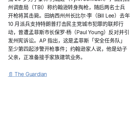
州调查局（TBI）称约翰逊转身掏枪，随后两名士兵
开枪将其击毙。田纳西州州长比尔·李（Bill Lee）去年
10 月派兵支持特朗普打击民主党城市犯罪的联邦行
动，曾遭孟菲斯市长保罗·杨（Paul Young）反对并引
发州宪诉讼。AP 指出，这是孟菲斯「安全任务队」
至少第四起涉警开枪事件；约翰逊家人说，他是幼子
父亲，正准备接手家族建筑业务。
📄 The Guardian