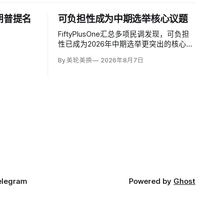
朗普提名
可负担性成为中期选举核心议题
FiftyPlusOne汇总多项民调发现，可负担
性已成为2026年中期选举更突出的核心议
题。舆观（YouGov）与《经济学人》
By 美轮美换
2026年8月7日
（The Economist）调查中，把通胀和物
价列为全国最重要问题的美国人，从2024
年10月的24%升至今年5月的30%，本周进
一步升至36%。
elegram
Powered by
Ghost