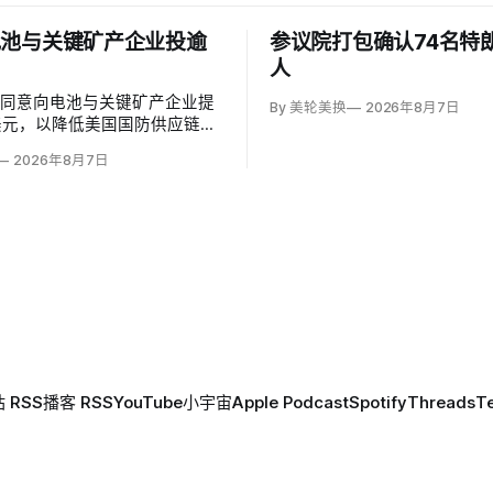
电池与关键矿产企业投逾
参议院打包确认74名特
人
府同意向电池与关键矿产企业提
By 美轮美换
2026年8月7日
美元，以降低美国国防供应链对
赖。国防部计划向硅负极电池公
2026年8月7日
notechnologies提供14亿美元贷
在澳大利亚开采钪的日出能源金
ise Energy Metals）提供4
，美…
 RSS
播客 RSS
YouTube
小宇宙
Apple Podcast
Spotify
Threads
T