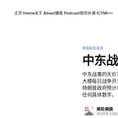
主页 Home
关于 About
播客 Podcast
帮你补课 ICYMI
美国新闻速递
中东战
中东战事的天价
大楼每日战争开
特朗普政府预计
任何具体数字。
美轮美换
2026年3月