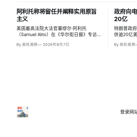
阿利托称将留任并阐释实用原旨
政府向
主义
20亿
美国最高法院大法官塞缪尔·阿利托
特朗普政
（Samuel Alito）在《华尔街日报》专访
供逾20亿
中明确表示自己「显然会再任一届」，否
中国的依
By 美轮美换
2026年8月7日
By 美轮美换
定保守派要求他趁共和党掌控参议院时退
司Sila Na
休、让特朗普提名年轻继任者的呼声。76
款，并向
岁的阿利托称这类催退提醒他生命有限，
属公司（Sunr
却也暗含法官可以互换的误解。
亿美元贷款
登录
网站