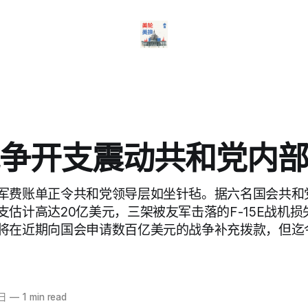
争开支震动共和党内
军费账单正令共和党领导层如坐针毡。据六名国会共和
支估计高达20亿美元，三架被友军击落的F-15E战机损
将在近期向国会申请数百亿美元的战争补充拨款，但迄
8日
—
1 min read