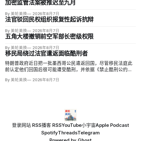
加密监管法案被推迟至九月
By 美轮美换
2026年8月7日
法官驳回民权组织报复性起诉抗辩
By 美轮美换
2026年8月7日
五角大楼撤销前空军部长密级权限
By 美轮美换
2026年8月7日
移民局绕过法官遣返面临酷刑者
特朗普政府近日把一批墨西哥公民遣返回国，尽管移民法庭此
前认定他们回国后很可能遭受酷刑，并依据《禁止酷刑公约》
给予暂缓遣返保护。知情人士称，移民及海关执法局局长戴维·
By 美轮美换
2026年8月7日
文图雷拉（David Venturella）凭国务院从墨西哥政府取得的
「不受伤害」外交保证，单方面撤销保护；
登录
网站 RSS
播客 RSS
YouTube
小宇宙
Apple Podcast
Spotify
Threads
Telegram
Powered by
Ghost