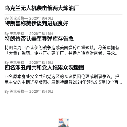
乌克兰无人机袭击俄两大炼油厂
By 美轮美换
2026年8月6日
特朗普称美伊谈判进展良好
By 美轮美换
2026年8月6日
特朗普否认美军导弹库存告急
特朗普周四否认伊朗战争造成美国弹药严重短缺，称美军拥有
「大量」弹药、企业正扩建工厂，并扬言追查泄密者、寻求长
期监禁。但CBS新闻援引知情人士称，美军在「史诗怒火行
By 美轮美换
2026年8月6日
动」中几乎耗尽全球陆军战术导弹系统（ATACMS）与精确打
四名涉丑闻共和党人拖累众院版图
击导弹库存，爱国者和末段高空区域防御系统（THAAD）拦
截…
四名原本身处安全共和党选区的众议员因伦理或刑事争议，把
民主党的中期选举版图扩展到特朗普2024年领先9.5至13个百
分点的地区。北卡州查克·爱德华兹（Chuck Edwards）被众院
By 美轮美换
2026年8月6日
道德委员会认定性骚扰女助理后退选，其选区已被列为胜负难
料；