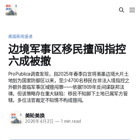
美国新闻速递
边境军事区移民擅闯指控
六成被撤
ProPublica调查发现，自2025年春季白宫将美墨边境大片土
地划为国家防御区以来，至少4700名移民在非法入境指控之
外额外面临军事区域擅闯罪——依据1909年反间谍联邦法
律。但该策略存在重大缺陷：移民不知脚下土地已属军方管
辖，多位法官裁定不知情不构成擅闯。
美轮美换
2026年4月2日
—
1 min read