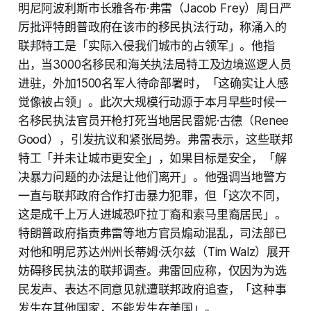
明尼阿波利斯市长雅各布·弗雷（Jacob Frey）周日严
厉批评特朗普政府在该市的移民执法行动，称涌入的
联邦特工是「实际入侵我们城市的占领军」。他指
出，当3000名移民和海关执法局特工及边境巡逻人员
进驻，外加1500名军人待命部署时，「这确实让人感
觉像被占领」。此次大规模行动源于本月早些时候一
名移民执法官员开枪打死当地居民雷妮·古德（Renee
Good），引发抗议和紧张局势。弗雷表示，这些联邦
特工「并未让城市更安全」，如果目标是安全，「解
决暴力问题的办法是让他们离开」。他强调当地警方
一直与联邦政府合作打击暴力犯罪，但「这次不同，
这是成千上万人进城恐吓拉丁裔和索马里裔居民」。
特朗普政府指责弗雷等地方官员煽动混乱，司法部已
对他和明尼苏达州州长蒂姆·沃尔兹（Tim Walz）展开
妨碍移民执法的联邦调查。弗雷回应称，仅因为为选
民发声、表达不同意见就遭联邦政府追查，「这种事
发生在其他国家，不能发生在美国」。