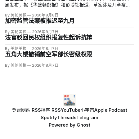
周发布；据《华盛顿邮报》和彭博社报道，草案涉及儿童疫苗
接种计划、自闭症研究和家长选择权，内容仍可能变化。数十
By 美轮美换
2026年8月8日
项覆盖全球数百万儿童的高质量研究均未发现儿童疫苗导致自
加密监管法案被推迟至九月
闭症，相关说法源自一项后来撤稿的欺诈性研究，作者也被吊
销执照。
By 美轮美换
2026年8月7日
法官驳回民权组织报复性起诉抗辩
By 美轮美换
2026年8月7日
五角大楼撤销前空军部长密级权限
By 美轮美换
2026年8月7日
登录
网站 RSS
播客 RSS
YouTube
小宇宙
Apple Podcast
Spotify
Threads
Telegram
Powered by
Ghost