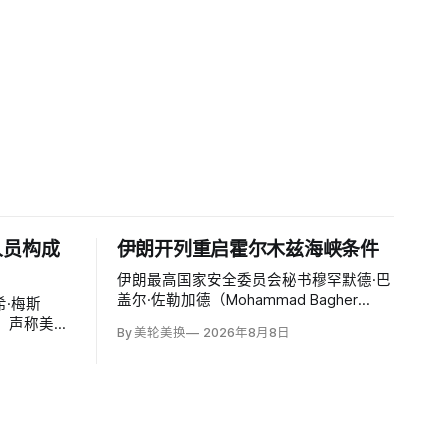
人员构成
伊朗开列重启霍尔木兹海峡条件
伊朗最高国家安全委员会秘书穆罕默德·巴
盖尔·佐勒加德（Mohammad Bagher
·梅斯
Zolghadr）周六提出重开霍尔木兹海峡的
文，声称美国
By 美轮美换
2026年8月8日
全面条件：美国解除海上封锁和制裁、撤
特洛伊木
走伊朗周边驻军、支付战争赔偿、释放被
构成威胁，
冻结资产，并停止攻击伊朗地区盟友及威
截至浏览器
胁伊朗。特朗普政府几乎不可能接受。
万次浏览、
00条回复。