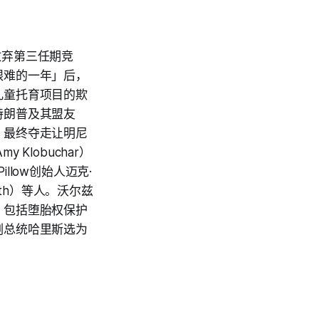
布放弃第三任期竞
艰难的一年」后，
儿童托育项目的欺
特朗普及其盟友
，最终夺走让明尼
lobuchar）
low创始人迈克·
muth）等人。沃尔兹
，包括堕胎权保护
副总统哈里斯选为