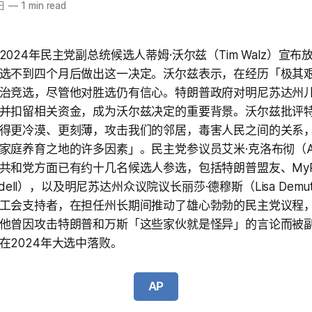
日
—
1 min read
024年民主党副总统候选人蒂姆·沃尔兹（Tim Walz）宣
选不到四个月后做出这一决定。沃尔兹表示，在经历「极其
治竞选，尽管他对胜选仍有信心。特朗普政府对明尼苏达州
并扣留相关资金，成为沃尔兹决定的重要背景。沃尔兹批评
得更冷漠、更刻薄，攻击我们的邻居，毒害人民之间的关系
庭养育之地的许多因素」。民主党参议员艾米·克洛布彻（Amy K
共和党方面已有约十几名候选人参选，包括特朗普盟友、MyPil
indell），以及明尼苏达州众议院议长丽莎·德穆斯（Lisa De
工会支持者，在担任州长期间推动了雄心勃勃的民主党议程
他曾因攻击特朗普和万斯「这些家伙就是怪异」的言论而被
在2024年大选中落败。
AP