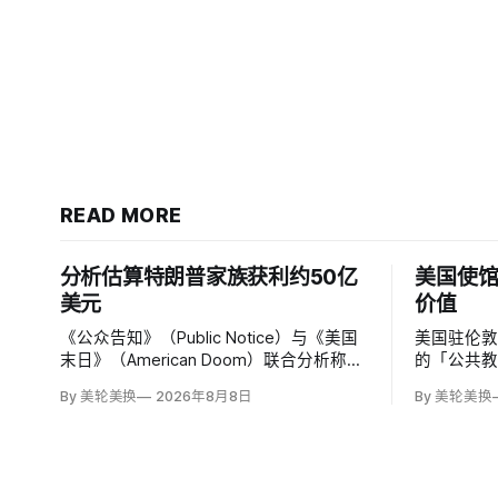
READ MORE
分析估算特朗普家族获利约50亿
美国使馆
美元
价值
《公众告知》（Public Notice）与《美国
美国驻伦敦
末日》（American Doom）联合分析称，
的「公共
特朗普第二任期前两年，特朗普家族利润
文明价值
By 美轮美换
2026年8月8日
By 美轮美换
与资产增值保守估计约50亿美元，其中数
有限政府
字资产业务收入超过22.5亿美元、外国授
权和经同
权业务2025年收入6100万美元；
议员丽莎·斯
普政府用「