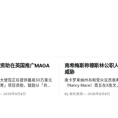
资助在英国推广MAGA
南希梅斯称穆斯林公职
威胁
大使馆正在提供最高50万美元
南卡罗来纳州共和党众议员南希
教育」项目资助，鼓励以「共同
（Nancy Mace）周五在X发
」为主题，优先宣传言论自由、
所有担任公职的穆斯林都是「
2026年8月8日
By 美轮美换
2026年8月8日
、正当程序、陪审团审判、财产
马」，并对国家安全和共和国
意征税等理念。英国自由民主党
最后写道「我们拒绝沉默」。
玛特（Lisa Smart）指责特朗
核验时，这条帖子获得约440
MAGA资金」干预英国民主；
6.2万次点赞、1万次转发和78