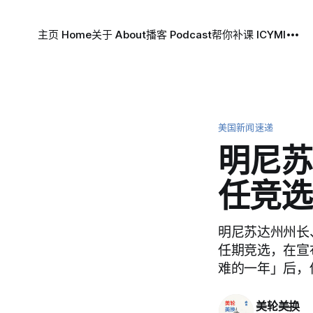
主页 Home
关于 About
播客 Podcast
帮你补课 ICYMI
美国新闻速递
明尼苏
任竞选
明尼苏达州州长、
任期竞选，在宣
难的一年」后，
美轮美换