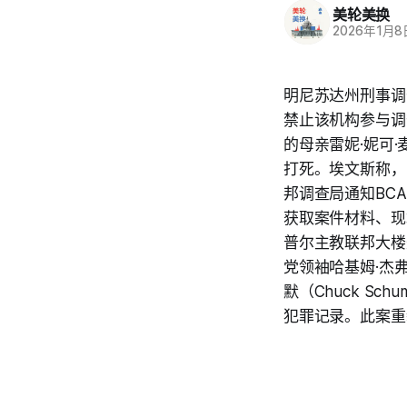
美轮美换
2026年1月8
明尼苏达州刑事调查
禁止该机构参与调
的母亲雷妮·妮可·麦
打死。埃文斯称，
邦调查局通知BC
获取案件材料、现
普尔主教联邦大楼
党领袖哈基姆·杰弗
默（Chuck S
犯罪记录。此案重