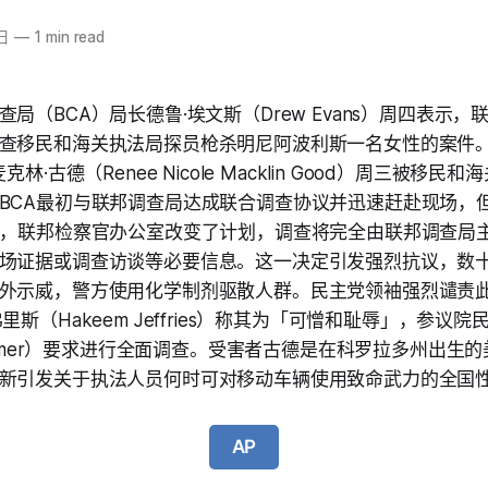
日
—
1 min read
局（BCA）局长德鲁·埃文斯（Drew Evans）周四表示
查移民和海关执法局探员枪杀明尼阿波利斯一名女性的案件。
克林·古德（Renee Nicole Macklin Good）周三被移
BCA最初与联邦调查局达成联合调查协议并迅速赶赴现场，
A，联邦检察官办公室改变了计划，调查将完全由联邦调查局主
场证据或调查访谈等必要信息。这一决定引发强烈抗议，数十
外示威，警方使用化学制剂驱散人群。民主党领袖强烈谴责
里斯（Hakeem Jeffries）称其为「可憎和耻辱」，参议院
chumer）要求进行全面调查。受害者古德是在科罗拉多州出生
新引发关于执法人员何时可对移动车辆使用致命武力的全国
AP