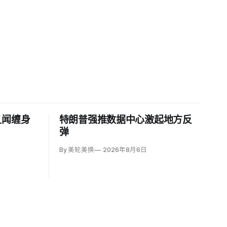
丑闻缠身
特朗普强推数据中心激起地方反
弹
By 美轮美换
2026年8月6日