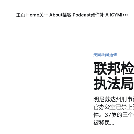
主页 Home
关于 About
播客 Podcast
帮你补课 ICYMI
美国新闻速递
联邦检
执法局
明尼苏达州刑事调
官办公室已禁止
件。37岁的三个孩子
被移民…