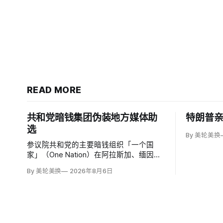
READ MORE
共和党暗钱集团伪装地方媒体助
特朗普
选
By 美轮美换
参议院共和党的主要暗钱组织「一个国
家」（One Nation）在阿拉斯加、缅因、
俄亥俄、艾奥瓦、乔治亚和新罕布什尔建
By 美轮美换
2026年8月6日
立至少6个自称独立地方媒体的网站，并
在Meta投放19.89万至27.464万美元广
告，推广有利于共和党参议员候选人的内
容。