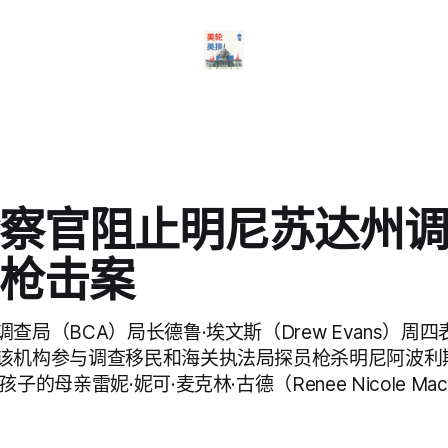
察官阻止明尼苏达州
枪击案
查局（BCA）局长德鲁·埃文斯（Drew Evans）周
该机构参与调查移民和海关执法局探员枪杀明尼阿波利
的母亲雷妮·妮可·麦克林·古德（Renee Nicole Mack