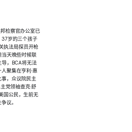
，联邦检察官办公室已
37岁的三个孩子
民和海关执法局探员开枪
但当天晚些时候联
导，BCA将无法
人聚集在亨利·惠
此事，众议院民主
民主党领袖查克·舒
的美国公民，生前无
性争议。