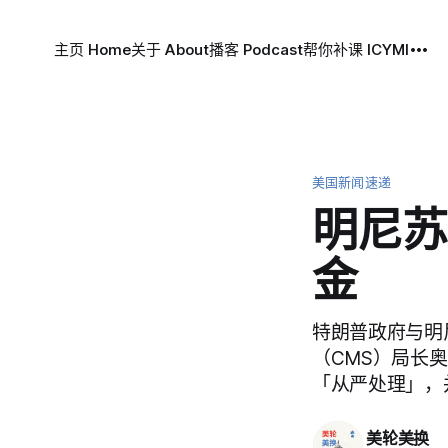
主页 Home
关于 About
播客 Podcast
帮你补课 ICYMI
美国新闻速递
明尼苏
金
特朗普政府与明
（CMS）局长
「从严处理」，
美轮美换