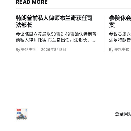
READ MORE
特朗普前私人律师布兰奇获任司
参院休
法部长
案
参议院周六凌晨以50票对49票确认特朗普
参议员周
前私人律师托德·布兰奇出任司法部长，将
满足特朗
其自春季以来的代理身份正式化。所有出
案》（SAVE
By 美轮美换
2026年8月8日
By 美轮美换
席的民主党参议员反对，共和党人丽莎·穆
案要求选
尔科斯基和苏珊·柯林斯倒戈；长期因健康
连共和党
缺席的米奇·麦康奈尔未投票。比尔·卡西
达到参议院
迪最终支持，使提名得以过关。
登录
网站