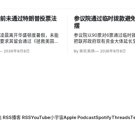
会前未通过特朗普投票法
参议院通过临时拨款避
摆
六凌晨离开华盛顿度暑假，未能
参议院以90票对6票通过临时
普要求其留会通过《拯救美国法
把联邦政府现有资金大体延长至1
 America Act）的命令。该法
日，并将法案送交众议院，以避
2026年8月8日
By 美轮美换
2026年8月8日
民提供严格的公民身份证明，但
日财年结束后政府停摆。这份
内部都缺乏足够支持，更不可能
比众议院此前通过、主要依靠
推进多数法案所需的60票。
的版本多维持一周；参议院多数
票推进，共和党领导层因此与
负责人谈判。
 RSS
播客 RSS
YouTube
小宇宙
Apple Podcast
Spotify
Threads
T