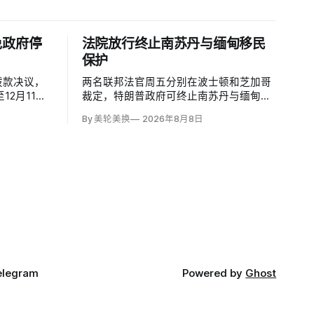
免政府停
法院放行终止南苏丹与缅甸移民
保护
拨款决议，
两名联邦法官周五分别在波士顿和芝加哥
2月11
裁定，特朗普政府可终止南苏丹与缅甸公
免9月30
民的临时保护身份（TPS），使约232名
By 美轮美换
2026年8月8日
跨党派方案
南苏丹人和约4000名缅甸人失去免遭遣返
共和党支持
和在美工作的临时保障。两国分别因长期
法案需60
武装冲突及2021年军事政变后动荡而获指
民主党拨款
定；国土安全部去年11月决定取消保护。
elegram
Powered by
Ghost