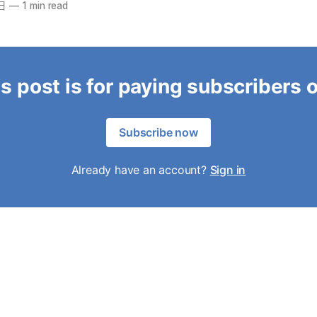
日
—
1 min read
s post is for paying subscribers 
Subscribe now
Already have an account?
Sign in