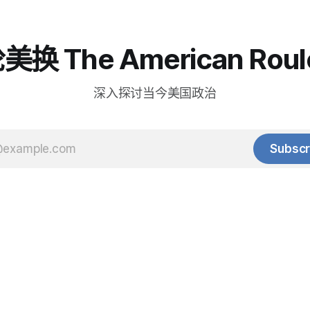
换 The American Roul
深入探讨当今美国政治
Subscr
© 2025 Baihua Media LLC. All rights reserved.