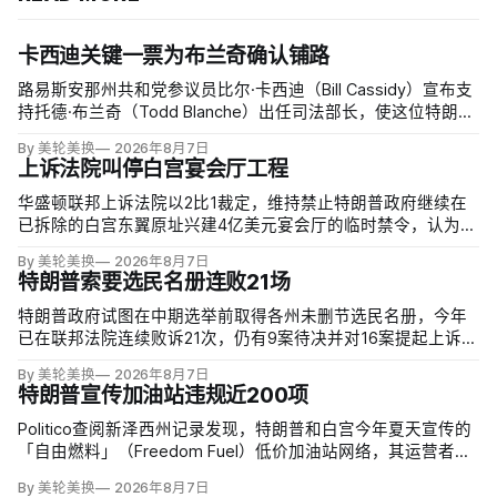
卡西迪关键一票为布兰奇确认铺路
路易斯安那州共和党参议员比尔·卡西迪（Bill Cassidy）宣布支
持托德·布兰奇（Todd Blanche）出任司法部长，使这位特朗普
前私人辩护律师基本跨过参议院确认门槛。
By 美轮美换
2026年8月7日
上诉法院叫停白宫宴会厅工程
华盛顿联邦上诉法院以2比1裁定，维持禁止特朗普政府继续在
已拆除的白宫东翼原址兴建4亿美元宴会厅的临时禁令，认为该
案足以检验总统是否能绕过国会授权推进大型工程。国家历史
By 美轮美换
2026年8月7日
保护信托去年起诉称，政府未获国会许可便拆除东翼并开建约9
特朗普索要选民名册连败21场
万平方英尺项目。
特朗普政府试图在中期选举前取得各州未删节选民名册，今年
已在联邦法院连续败诉21次，仍有9案待决并对16案提起上诉。
司法部已起诉二十多个拒绝交出出生日期、部分社保号码等资
By 美轮美换
2026年8月7日
料的州；不同党派总统任命的法官一致指出，宪法把联邦选举
特朗普宣传加油站违规近200项
的主要管理责任交给各州，现行联邦法律也未要求提交这些记
录。
Politico查阅新泽西州记录发现，特朗普和白宫今年夏天宣传的
「自由燃料」（Freedom Fuel）低价加油站网络，其运营者在
受到总统背书前已因安全、环境与储油罐问题累计近200项违
By 美轮美换
2026年8月7日
规。