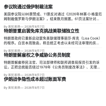
参议院通过俄伊制裁法案
美国参议院以86票赞成、11票反对通过《2026年林赛·O·格雷厄
姆制裁俄罗斯与伊朗法案》，结束数月搁置。61页法案针对俄
罗斯油气的主要买家，并扩大对俄领导层、家属和寡头的制
By 美轮美换
2026年8月7日
裁；同时授权对购买俄油气最多的五个国家实施定向关税，意
特朗普重启罢免库克挑战美联储独立性
在切断支持俄乌战争的能源收入。
特朗普政府已重新启动罢免美联储理事丽莎·库克（Lisa Cook）
的程序。白宫本周致函，称总统正考虑以未经司法审理的房贷
欺诈指控和「重大过失」为由将她免职，并给她三周回应。
By 美轮美换
2026年8月7日
特朗普解雇权之争威胁公务员制度
特朗普解雇移民法官、司法部律师和联邦调查局探员引发的诉
讼，正把总统能否绕过1978年《公务员制度改革法》、无理由
开除联邦雇员的问题推向最高法院。联邦巡回上诉法院今年秋
By 美轮美换
2026年8月7日
天将全院审理两名前移民法官梅根·杰克勒（Megan Jackler）
伊朗战争隐性成本超过账面军费
和布兰登·贾罗赫（Brandon Jaroc…
By 美轮美换
2026年8月7日