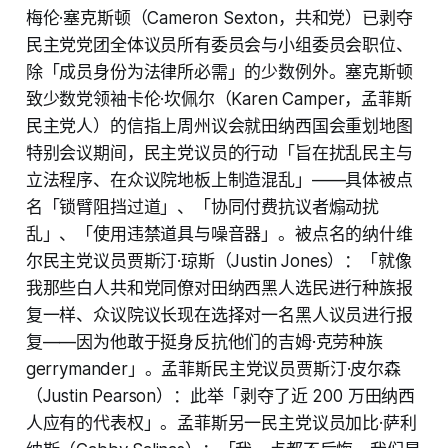
梅伦·塞克斯顿（Cameron Sexton，共和党）已剥夺
民主党党团全体议员所有委员会与小组委员会职位、
除「成员身份为法律所必需」的少数例外。塞克斯顿
致少数党领袖卡伦·坎佩尔（Karen Camper，孟菲斯
民主党人）的信指上周州议会就田纳西国会重划地图
特别会议期间，民主党议员的行动「旨在扰乱民主与
立法程序、在众议院地板上制造混乱」——具体被点
名「锁臂阻挡过道」、「协同付费抗议者煽动扰
乱」、「使用违禁道具与噪音器」。被点名的纳什维
尔民主党议员贾斯汀·琼斯（Justin Jones）：「就像
我那些白人共和党同僚对田纳西黑人选民进行种族报
复一样、众议院议长现在选择对一名黑人议员进行报
复——因为他敢于挺身反抗他们的吉姆·克劳种族
gerrymander」。孟菲斯民主党议员贾斯汀·皮尔森
（Justin Pearson）：此举「剥夺了近 200 万田纳西
人应有的代表权」。孟菲斯另一民主党议员加比·萨利