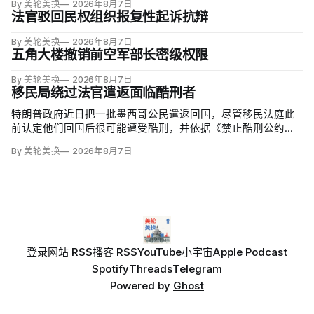
By 美轮美换
2026年8月7日
法官驳回民权组织报复性起诉抗辩
By 美轮美换
2026年8月7日
五角大楼撤销前空军部长密级权限
By 美轮美换
2026年8月7日
移民局绕过法官遣返面临酷刑者
特朗普政府近日把一批墨西哥公民遣返回国，尽管移民法庭此
前认定他们回国后很可能遭受酷刑，并依据《禁止酷刑公约》
给予暂缓遣返保护。知情人士称，移民及海关执法局局长戴维·
By 美轮美换
2026年8月7日
文图雷拉（David Venturella）凭国务院从墨西哥政府取得的
「不受伤害」外交保证，单方面撤销保护；
登录
网站 RSS
播客 RSS
YouTube
小宇宙
Apple Podcast
Spotify
Threads
Telegram
Powered by
Ghost