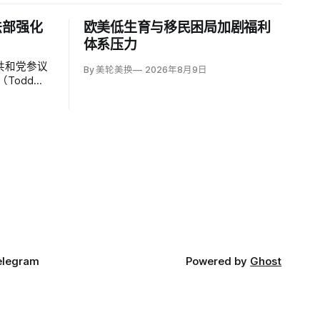
法部强化
欧美低生育与移民困局加剧福利
体系压力
共和党参议
By 美轮美换
2026年8月9日
Todd
持者认为，
师因获总统
；
elegram
Powered by
Ghost