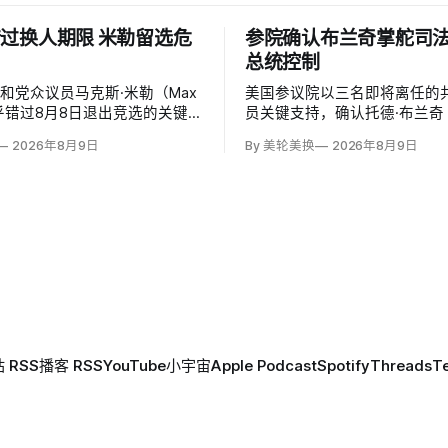
过换人期限 米勒留选危
参院确认布兰奇掌舵司
总统控制
和党众议员马克斯·米勒（Max
美国参议院以三名即将离任的
）似乎错过8月8日退出竞选的关键
员关键支持，确认托德·布兰奇（
和党基本失去在11月选票上更
Blanche）出任司法部长。支
2026年8月9日
By 美轮美换
2026年8月9日
的最后实际机会。米勒被前妻艾
这位特朗普前私人刑事辩护律
（Emily Moreno）指控家暴并
信任，反而最可能劝阻其冲动
，众院道德委员会同时调查他是
庭暴力、虐待或非法用药。
 RSS
播客 RSS
YouTube
小宇宙
Apple Podcast
Spotify
Threads
T