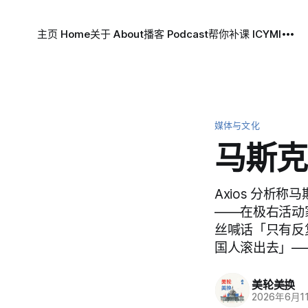
主页 Home
关于 About
播客 Podcast
帮你补课 ICYMI
媒体与文化
马斯克
Axios 分
——在极右活动家托
丝喊话「只有反
国人滚出去」—
美轮美换
2026年6月1