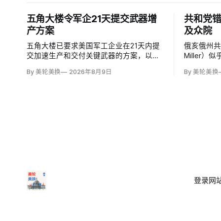
五角大楼令军企21天提交武器增
共和党错
产方案
及众院
五角大楼已要求美国军工企业在21天内提
俄亥俄州共
交加速生产和交付关键武器的方案，以补
Miller
充伊朗战争消耗的弹药库存。副防长史蒂
期限，使共
By 美轮美换
2026年8月9日
By 美轮美换
夫·范伯格（Steve Feinberg）在备忘录中
换候选人
称，多年研发周期不可接受，必须立即扩
米莉·莫雷诺
大产能；
予以否认
否涉及家
登录
网站