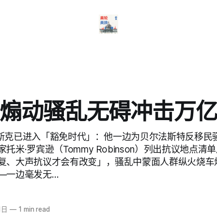
煽动骚乱无碍冲击万
析称马斯克已进入「豁免时代」：他一边为贝尔法斯特反移民
米·罗宾逊（Tommy Robinson）列出抗议地点清单后
复、大声抗议才会有改变」，骚乱中蒙面人群纵火烧车
—一边毫发无…
1日
—
1 min read