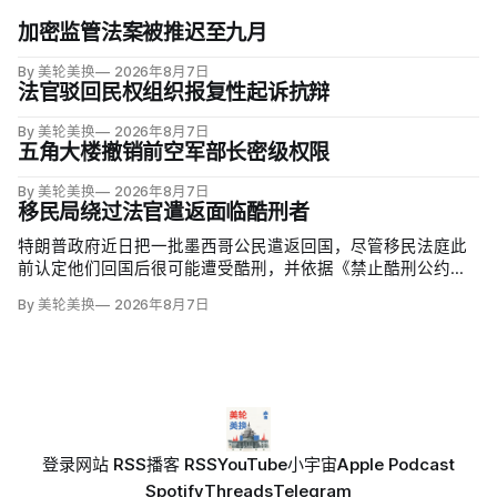
加密监管法案被推迟至九月
By 美轮美换
2026年8月7日
法官驳回民权组织报复性起诉抗辩
By 美轮美换
2026年8月7日
五角大楼撤销前空军部长密级权限
By 美轮美换
2026年8月7日
移民局绕过法官遣返面临酷刑者
特朗普政府近日把一批墨西哥公民遣返回国，尽管移民法庭此
前认定他们回国后很可能遭受酷刑，并依据《禁止酷刑公约》
给予暂缓遣返保护。知情人士称，移民及海关执法局局长戴维·
By 美轮美换
2026年8月7日
文图雷拉（David Venturella）凭国务院从墨西哥政府取得的
「不受伤害」外交保证，单方面撤销保护；
登录
网站 RSS
播客 RSS
YouTube
小宇宙
Apple Podcast
Spotify
Threads
Telegram