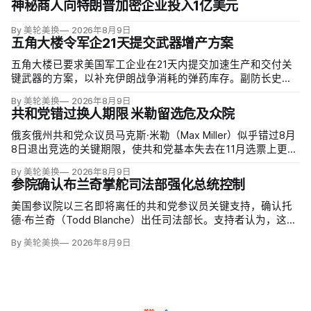
神秘商人向特朗普加密企业投入1亿美元
By 美轮美换
2026年8月9日
五角大楼令军企21天提交武器增产方案
五角大楼已要求美国军工企业在21天内提交加速生产和交付关
键武器的方案，以补充伊朗战争消耗的弹药库存。副防长史蒂
夫·范伯格（Steve Feinberg）在备忘录中称，多年研发周期不
By 美轮美换
2026年8月9日
可接受，必须立即扩大产能；
共和党错过换人期限 米勒留选危及众院
俄亥俄州共和党众议员马克斯·米勒（Max Miller）似乎错过8月
8日退出竞选的关键期限，使共和党基本失去在11月选票上更换
候选人的最后实际机会。米勒被前妻艾米莉·莫雷诺（Emily
By 美轮美换
2026年8月9日
Moreno）指控家暴并予以否认，众院道德委员会同时调查他是
参院确认布兰奇掌舵司法部强化总统控制
否涉及家庭暴力、虐待或非法用药。
美国参议院以三名即将离任的共和党参议员关键支持，确认托
德·布兰奇（Todd Blanche）出任司法部长。支持者认为，这位
特朗普前私人刑事辩护律师因获总统信任，反而最可能劝阻其
By 美轮美换
2026年8月9日
冲动；