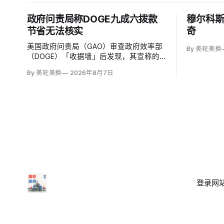
政府问责局称DOGE九成六拨款
穆尔科
节省无法核实
奇
美国政府问责局（GAO）审查政府效率部
By 美轮美换
（DOGE）「收据墙」后发现，其宣称的
拨款节省中96%缺乏足够资料核实；涉及
By 美轮美换
2026年8月7日
274亿美元节省的2503份合同并未采取终
止行动，所谓合同节省约三分之二无法验
证或不符合其公开方法，264份拟终止租
约中108份早已进入终止流程。
登录
网站