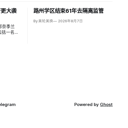
警更大袭
路州学区结束61年去隔离监管
By 美轮美换
2026年8月7日
部奈季兰
包括一名二
联军发言人
iki）指控胡塞
elegram
Powered by
Ghost