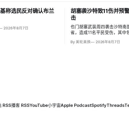
斯基称选民反对确认布兰
胡塞袭沙特致11伤并预
击
也门胡塞武装周四袭击沙特南
2026年8月7日
省，造成11名平民受伤，其中
度烧伤的4岁儿童。沙特主导
By 美轮美换
2026年8月7日
图尔基·马利基（Turki al-Mal
武装无差别炮击民用区；
 RSS
播客 RSS
YouTube
小宇宙
Apple Podcast
Spotify
Threads
T