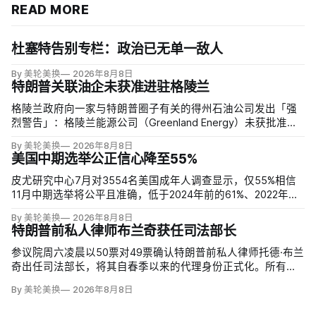
READ MORE
杜塞特告别专栏：政治已无单一敌人
By 美轮美换
2026年8月8日
特朗普关联油企未获准进驻格陵兰
格陵兰政府向一家与特朗普圈子有关的得州石油公司发出「强
烈警告」：格陵兰能源公司（Greenland Energy）未获批准，
便把勘探设备运抵东海岸詹姆森地。该公司去年成立，声称当
By 美轮美换
2026年8月8日
地可能蕴藏价值1万亿美元原油，拟投资6000万美元钻两口
美国中期选举公正信心降至55%
井；
皮尤研究中心7月对3554名美国成年人调查显示，仅55%相信
11月中期选举将公平且准确，低于2024年前的61%、2022年的
64%和2020年的59%。与过去明显党派分裂不同，共和党及倾
By 美轮美换
2026年8月8日
向共和党者为55%，民主党及倾向民主党者为58%；
特朗普前私人律师布兰奇获任司法部长
参议院周六凌晨以50票对49票确认特朗普前私人律师托德·布兰
奇出任司法部长，将其自春季以来的代理身份正式化。所有出
席的民主党参议员反对，共和党人丽莎·穆尔科斯基和苏珊·柯林
By 美轮美换
2026年8月8日
斯倒戈；长期因健康缺席的米奇·麦康奈尔未投票。比尔·卡西迪
最终支持，使提名得以过关。