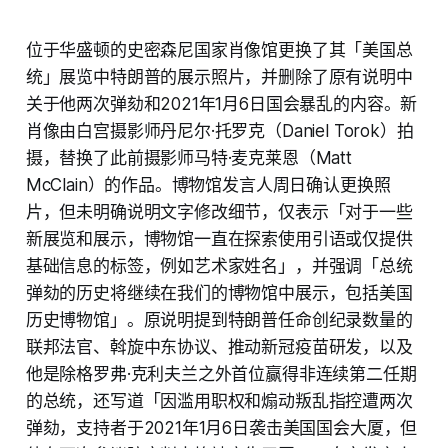
位于华盛顿的史密森尼国家肖像馆更换了其「美国总
统」展览中特朗普的展示照片，并删除了原有说明中
关于他两次弹劾和2021年1月6日国会暴乱的内容。新
肖像由白宫摄影师丹尼尔·托罗克（Daniel Torok）拍
摄，替换了此前摄影师马特·麦克莱恩（Matt
McClain）的作品。博物馆发言人周日确认更换照
片，但未明确说明文字修改细节，仅表示「对于一些
新展览和展示，博物馆一直在探索使用引语或仅提供
基础信息的标签，例如艺术家姓名」，并强调「总统
弹劾的历史将继续在我们的博物馆中展示，包括美国
历史博物馆」。原说明提到特朗普任命创纪录数量的
联邦法官、斡旋中东协议、推动新冠疫苗研发，以及
他是除格罗弗·克利夫兰之外首位赢得非连续第二任期
的总统，还写道「因滥用职权和煽动叛乱指控遭两次
弹劾，支持者于2021年1月6日袭击美国国会大厦，但