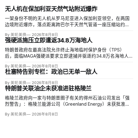
无人机在保加利亚天然气站附近爆炸
一架身份不明的无人机从罗马尼亚进入保加利亚领空，在两国
边境附近爆炸，落点距离跨巴尔干天然气管道一座压缩站约
1000米；无人伤亡，基础设施未受损。保加利亚总理鲁门·拉德
By 美轮美换
2026年8月8日
夫说，罗马尼亚边防警察听到无人机噪音，保方巡逻队听到巨
强硬派施压立即遣返34.8万海地人
响，但两国防空系统均未发现目标。
特朗普政府在最高法院允许终止海地临时保护身份（TPS）
后，面临MAGA强硬派要求立即逮捕并驱逐约34.8万名海地人
的压力。国土安全部把执法重点放在俄亥俄州斯普林菲尔德，
By 美轮美换
2026年8月8日
至少50名海地人被叫到移民办公室并佩戴脚踝监控器，但突袭
杜塞特告别专栏：政治已无单一敌人
尚未出现。
By 美轮美换
2026年8月8日
特朗普关联油企未获准进驻格陵兰
格陵兰政府向一家与特朗普圈子有关的得州石油公司发出「强
烈警告」：格陵兰能源公司（Greenland Energy）未获批准，
便把勘探设备运抵东海岸詹姆森地。该公司去年成立，声称当
By 美轮美换
2026年8月8日
地可能蕴藏价值1万亿美元原油，拟投资6000万美元钻两口
井；