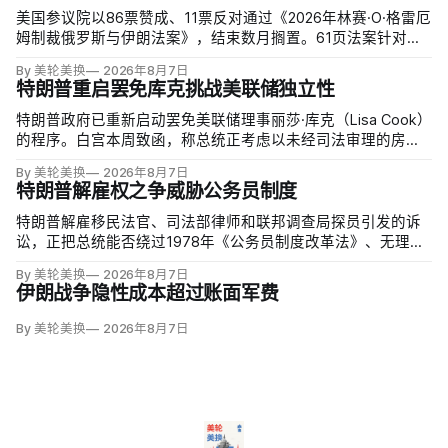
美国参议院以86票赞成、11票反对通过《2026年林赛·O·格雷厄
姆制裁俄罗斯与伊朗法案》，结束数月搁置。61页法案针对俄
罗斯油气的主要买家，并扩大对俄领导层、家属和寡头的制
By 美轮美换
2026年8月7日
裁；同时授权对购买俄油气最多的五个国家实施定向关税，意
特朗普重启罢免库克挑战美联储独立性
在切断支持俄乌战争的能源收入。
特朗普政府已重新启动罢免美联储理事丽莎·库克（Lisa Cook）
的程序。白宫本周致函，称总统正考虑以未经司法审理的房贷
欺诈指控和「重大过失」为由将她免职，并给她三周回应。
By 美轮美换
2026年8月7日
特朗普解雇权之争威胁公务员制度
特朗普解雇移民法官、司法部律师和联邦调查局探员引发的诉
讼，正把总统能否绕过1978年《公务员制度改革法》、无理由
开除联邦雇员的问题推向最高法院。联邦巡回上诉法院今年秋
By 美轮美换
2026年8月7日
天将全院审理两名前移民法官梅根·杰克勒（Megan Jackler）
伊朗战争隐性成本超过账面军费
和布兰登·贾罗赫（Brandon Jaroc…
By 美轮美换
2026年8月7日