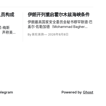
人员构成
伊朗开列重启霍尔木兹海峡条件
伊朗最高国家安全委员会秘书穆罕默德·巴
盖尔·佐勒加德（Mohammad Bagher
·梅斯
Zolghadr）周六提出重开霍尔木兹海峡的
文，声称美国
By 美轮美换
2026年8月8日
全面条件：美国解除海上封锁和制裁、撤
特洛伊木
走伊朗周边驻军、支付战争赔偿、释放被
构成威胁，
冻结资产，并停止攻击伊朗地区盟友及威
截至浏览器
胁伊朗。特朗普政府几乎不可能接受。
万次浏览、
00条回复。
elegram
Powered by
Ghost