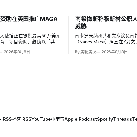
资助在英国推广MAGA
南希梅斯称穆斯林公职
威胁
大使馆正在提供最高50万美元
南卡罗来纳州共和党众议员南希
教育」项目资助，鼓励以「共同
（Nancy Mace）周五在X发
」为主题，优先宣传言论自由、
所有担任公职的穆斯林都是「
2026年8月8日
By 美轮美换
2026年8月8日
、正当程序、陪审团审判、财产
马」，并对国家安全和共和国
意征税等理念。英国自由民主党
最后写道「我们拒绝沉默」。
玛特（Lisa Smart）指责特朗
核验时，这条帖子获得约440
MAGA资金」干预英国民主；
6.2万次点赞、1万次转发和78
 RSS
播客 RSS
YouTube
小宇宙
Apple Podcast
Spotify
Threads
T