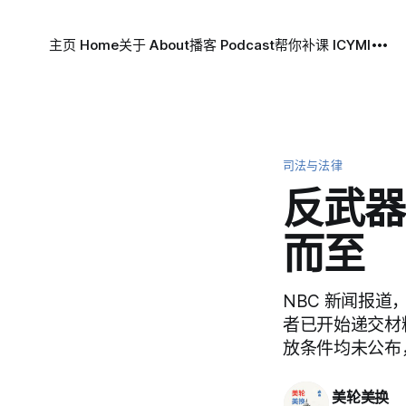
主页 Home
关于 About
播客 Podcast
帮你补课 ICYMI
司法与法律
反武器
而至
NBC 新闻报道
者已开始递交材
放条件均未公布，
美轮美换