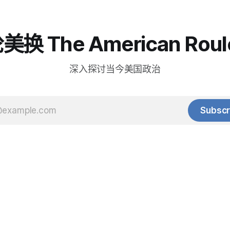
换 The American Roul
深入探讨当今美国政治
Subscr
© 2025 Baihua Media LLC. All rights reserved.