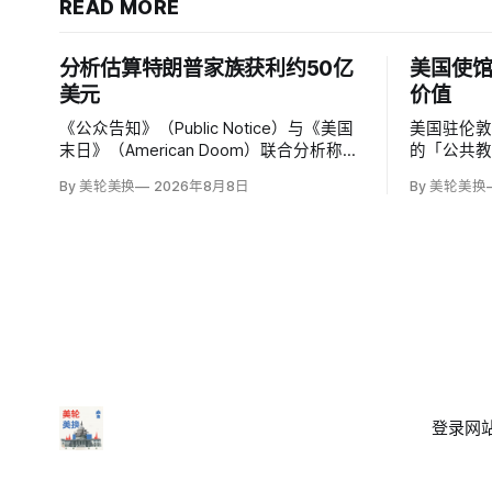
READ MORE
分析估算特朗普家族获利约50亿
美国使馆
美元
价值
《公众告知》（Public Notice）与《美国
美国驻伦敦
末日》（American Doom）联合分析称，
的「公共
特朗普第二任期前两年，特朗普家族利润
文明价值
By 美轮美换
2026年8月8日
By 美轮美换
与资产增值保守估计约50亿美元，其中数
有限政府
字资产业务收入超过22.5亿美元、外国授
权和经同
权业务2025年收入6100万美元；
议员丽莎·斯
普政府用「
登录
网站