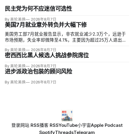
民主党为何不应迷信可选性
By 美轮美换
2026年8月7日
美国7月就业意外转负并大幅下修
美国劳工部7月就业报告显示，非农就业减少2.3万个，远逊于
市场预期，失业率却微降至4.1%，主要因为超过25万人退出劳
动力市场。劳动参与率降至61.4%，为五年多来最低；25至54
By 美轮美换
2026年8月7日
岁黄金年龄人群参与率为83.4%，仍低于近期84%的高点。
密西西比黑人候选人挑战参院席位
By 美轮美换
2026年8月7日
进步派政治包装的顾问风险
By 美轮美换
2026年8月7日
登录
网站 RSS
播客 RSS
YouTube
小宇宙
Apple Podcast
Spotify
Threads
Telegram