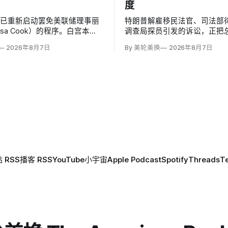
度
府已重新启动罢免美联储理事丽
特朗普解雇移民法官、司法部
isa Cook）的程序。白宫本周
调查局探员引发的诉讼，正把
总统正考虑以未经司法审理的房
过1978年《公务员制度改革
2026年8月7日
By 美轮美换
2026年8月7日
控和「重大过失」为由将她免
开除联邦雇员的问题推向最高
她三周回应。
巡回上诉法院今年秋天将全院
移民法官梅根·杰克勒（Megan Ja
和布兰登·贾罗赫（Brandon Jar
 RSS
播客 RSS
YouTube
小宇宙
Apple Podcast
Spotify
Threads
T