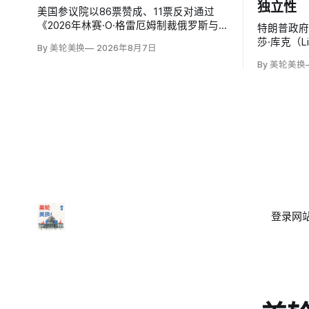
独立性
美国参议院以86票赞成、11票反对通过
《2026年林赛·O·格雷厄姆制裁俄罗斯与
特朗普政
伊朗法案》，结束数月搁置。61页法案针
莎·库克（L
By 美轮美换
2026年8月7日
对俄罗斯油气的主要买家，并扩大对俄领
致函，称
By 美轮美换
导层、家属和寡头的制裁；同时授权对购
贷欺诈指
买俄油气最多的五个国家实施定向关税，
职，并给
意在切断支持俄乌战争的能源收入。
登录
网站