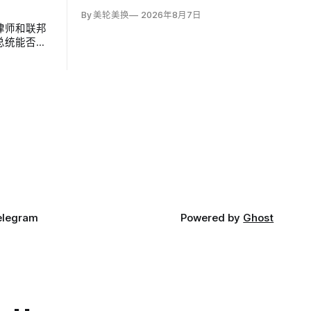
By 美轮美换
2026年8月7日
律师和联邦
总统能否绕
法》、无理由
法院。联邦
审理两名前
ckler）
oc…
elegram
Powered by
Ghost