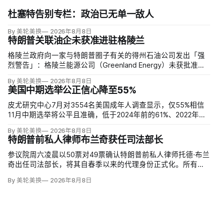
杜塞特告别专栏：政治已无单一敌人
By 美轮美换
2026年8月8日
特朗普关联油企未获准进驻格陵兰
格陵兰政府向一家与特朗普圈子有关的得州石油公司发出「强
烈警告」：格陵兰能源公司（Greenland Energy）未获批准，
便把勘探设备运抵东海岸詹姆森地。该公司去年成立，声称当
By 美轮美换
2026年8月8日
地可能蕴藏价值1万亿美元原油，拟投资6000万美元钻两口
美国中期选举公正信心降至55%
井；
皮尤研究中心7月对3554名美国成年人调查显示，仅55%相信
11月中期选举将公平且准确，低于2024年前的61%、2022年的
64%和2020年的59%。与过去明显党派分裂不同，共和党及倾
By 美轮美换
2026年8月8日
向共和党者为55%，民主党及倾向民主党者为58%；
特朗普前私人律师布兰奇获任司法部长
参议院周六凌晨以50票对49票确认特朗普前私人律师托德·布兰
奇出任司法部长，将其自春季以来的代理身份正式化。所有出
席的民主党参议员反对，共和党人丽莎·穆尔科斯基和苏珊·柯林
By 美轮美换
2026年8月8日
斯倒戈；长期因健康缺席的米奇·麦康奈尔未投票。比尔·卡西迪
最终支持，使提名得以过关。