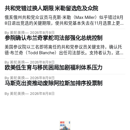
共和党错过换人期限 米勒留选危及众院
俄亥俄州共和党众议员马克斯·米勒（Max Miller）似乎错过8月
8日退出竞选的关键期限，使共和党基本失去在11月选票上更换
候选人的最后实际机会。米勒被前妻艾米莉·莫雷诺（Emily
By 美轮美换
2026年8月9日
Moreno）指控家暴并予以否认，众院道德委员会同时调查他是
参院确认布兰奇掌舵司法部强化总统控制
否涉及家庭暴力、虐待或非法用药。
美国参议院以三名即将离任的共和党参议员关键支持，确认托
德·布兰奇（Todd Blanche）出任司法部长。支持者认为，这位
特朗普前私人刑事辩护律师因获总统信任，反而最可能劝阻其
By 美轮美换
2026年8月9日
冲动；
欧美低生育与移民困局加剧福利体系压力
By 美轮美换
2026年8月9日
马斯克出资推动废除阿拉斯加排序投票制
By 美轮美换
2026年8月8日