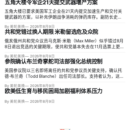
五角大楼令军企21天提交武器增产方案
五角大楼已要求美国军工企业在21天内提交加速生产和交付关
键武器的方案，以补充伊朗战争消耗的弹药库存。副防长史蒂
夫·范伯格（Steve Feinberg）在备忘录中称，多年研发周期不
By 美轮美换
2026年8月9日
可接受，必须立即扩大产能；
共和党错过换人期限 米勒留选危及众院
俄亥俄州共和党众议员马克斯·米勒（Max Miller）似乎错过8月
8日退出竞选的关键期限，使共和党基本失去在11月选票上更换
候选人的最后实际机会。米勒被前妻艾米莉·莫雷诺（Emily
By 美轮美换
2026年8月9日
Moreno）指控家暴并予以否认，众院道德委员会同时调查他是
参院确认布兰奇掌舵司法部强化总统控制
否涉及家庭暴力、虐待或非法用药。
美国参议院以三名即将离任的共和党参议员关键支持，确认托
德·布兰奇（Todd Blanche）出任司法部长。支持者认为，这位
特朗普前私人刑事辩护律师因获总统信任，反而最可能劝阻其
By 美轮美换
2026年8月9日
冲动；
欧美低生育与移民困局加剧福利体系压力
By 美轮美换
2026年8月9日