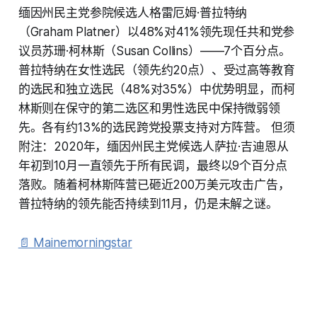
缅因州民主党参院候选人格雷厄姆·普拉特纳
（Graham Platner）以48%对41%领先现任共和党参
议员苏珊·柯林斯（Susan Collins）——7个百分点。
普拉特纳在女性选民（领先约20点）、受过高等教育
的选民和独立选民（48%对35%）中优势明显，而柯
林斯则在保守的第二选区和男性选民中保持微弱领
先。各有约13%的选民跨党投票支持对方阵营。 但须
附注：2020年，缅因州民主党候选人萨拉·吉迪恩从
年初到10月一直领先于所有民调，最终以9个百分点
落败。随着柯林斯阵营已砸近200万美元攻击广告，
普拉特纳的领先能否持续到11月，仍是未解之谜。
📄 Mainemorningstar