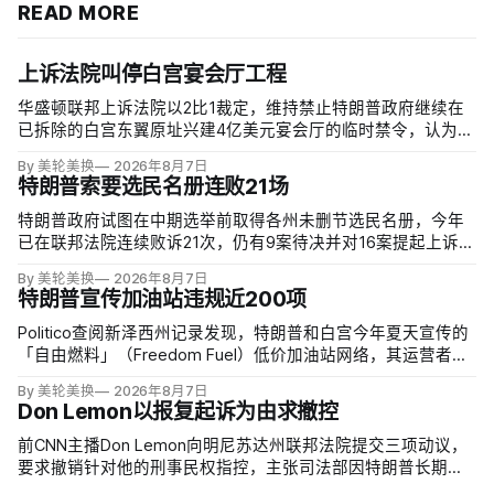
READ MORE
上诉法院叫停白宫宴会厅工程
华盛顿联邦上诉法院以2比1裁定，维持禁止特朗普政府继续在
已拆除的白宫东翼原址兴建4亿美元宴会厅的临时禁令，认为该
案足以检验总统是否能绕过国会授权推进大型工程。国家历史
By 美轮美换
2026年8月7日
保护信托去年起诉称，政府未获国会许可便拆除东翼并开建约9
特朗普索要选民名册连败21场
万平方英尺项目。
特朗普政府试图在中期选举前取得各州未删节选民名册，今年
已在联邦法院连续败诉21次，仍有9案待决并对16案提起上诉。
司法部已起诉二十多个拒绝交出出生日期、部分社保号码等资
By 美轮美换
2026年8月7日
料的州；不同党派总统任命的法官一致指出，宪法把联邦选举
特朗普宣传加油站违规近200项
的主要管理责任交给各州，现行联邦法律也未要求提交这些记
录。
Politico查阅新泽西州记录发现，特朗普和白宫今年夏天宣传的
「自由燃料」（Freedom Fuel）低价加油站网络，其运营者在
受到总统背书前已因安全、环境与储油罐问题累计近200项违
By 美轮美换
2026年8月7日
规。
Don Lemon以报复起诉为由求撤控
前CNN主播Don Lemon向明尼苏达州联邦法院提交三项动议，
要求撤销针对他的刑事民权指控，主张司法部因特朗普长期敌
意而报复性起诉，并把受第一修正案保护的新闻采访错误定性