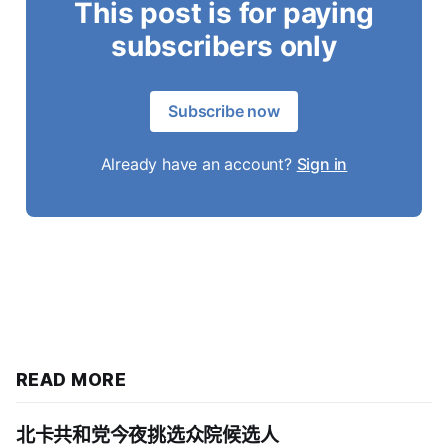
This post is for paying
subscribers only
Subscribe now
Already have an account?
Sign in
READ MORE
北卡共和党今夜挑选众院候选人