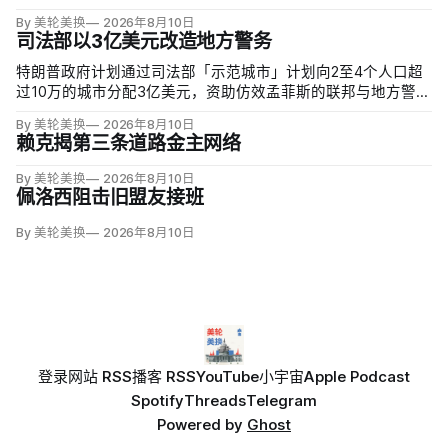
By 美轮美换
2026年8月10日
司法部以3亿美元改造地方警务
特朗普政府计划通过司法部「示范城市」计划向2至4个人口超
过10万的城市分配3亿美元，资助仿效孟菲斯的联邦与地方警力
集中行动。申请城市必须配合联邦移民执法，执行反露宿、反
By 美轮美换
2026年8月10日
游荡和强制治疗等政策，并预先同意在暴力犯罪或「公共骚
赖克揭第三条道路金主网络
乱」激增时偿还未来联邦介入成本。
By 美轮美换
2026年8月10日
佩洛西阻击旧盟友接班
By 美轮美换
2026年8月10日
登录
网站 RSS
播客 RSS
YouTube
小宇宙
Apple Podcast
Spotify
Threads
Telegram
Powered by
Ghost