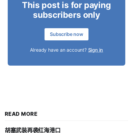
This post is for paying
subscribers only
Subscribe now
Already have an account?
Sign in
READ MORE
胡塞武装再袭红海港口