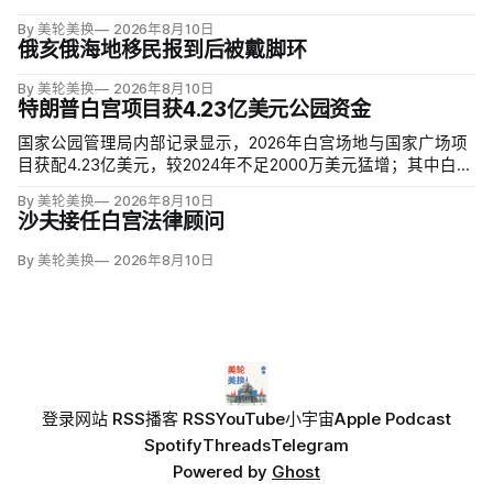
By 美轮美换
2026年8月10日
俄亥俄海地移民报到后被戴脚环
By 美轮美换
2026年8月10日
特朗普白宫项目获4.23亿美元公园资金
国家公园管理局内部记录显示，2026年白宫场地与国家广场项
目获配4.23亿美元，较2024年不足2000万美元猛增；其中白宫
场地3.23亿美元，增幅近5000%。同期黄石、优胜美地、大峡
By 美轮美换
2026年8月10日
谷等数十座公园资金下降，白宫与国家广场的额度甚至超过九
沙夫接任白宫法律顾问
处知名公园总和。
By 美轮美换
2026年8月10日
登录
网站 RSS
播客 RSS
YouTube
小宇宙
Apple Podcast
Spotify
Threads
Telegram
Powered by
Ghost